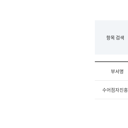
국
립
국
어
원
F
항목 검색
조
o
직
r
도
m
국
어
부서명
원
원
조
장
수어점자진흥
직
기
및
획
업
연
무
수
소
부
개
기