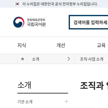
이 누리집은 대한민국 공식 전자정부 누리집입니다.
통
합
검
색
주
지식
개선
교육
메
뉴
현
Home
소개
조직·사업 소개
바로가기
재
위
치:
소개
조직과 
기관 소개