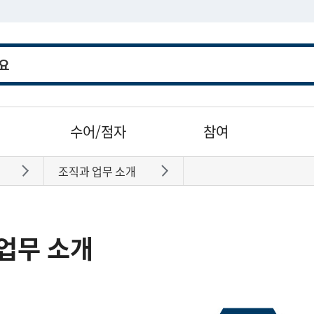
수어/점자
참여
조직과 업무 소개
바로가기
바로가기
업무 소개