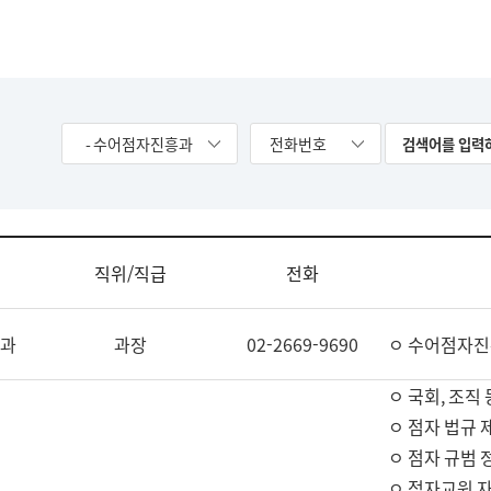
- 수어점자진흥과
전화번호
직위/직급
전화
과
과장
02-2669-9690
ㅇ 수어점자진
ㅇ 국회, 조직 
ㅇ 점자 법규 
ㅇ 점자 규범 
ㅇ 점자교원 