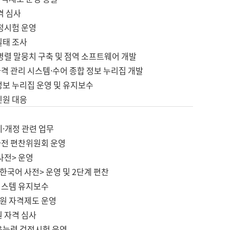
격 심사
검정시험 운영
실태 조사
병렬 말뭉치 구축 및 점역 소프트웨어 개발
격 관리 시스템·수어 종합 정보 누리집 개발
정보 누리집 운영 및 유지보수
민원 대응
제·개정 관련 업무
사전 편찬위원회 운영
사전> 운영
한국어 사전> 운영 및 2단계 편찬
시스템 유지보수
원 자격제도 운영
원 자격 심사
육능력 검정시험 운영