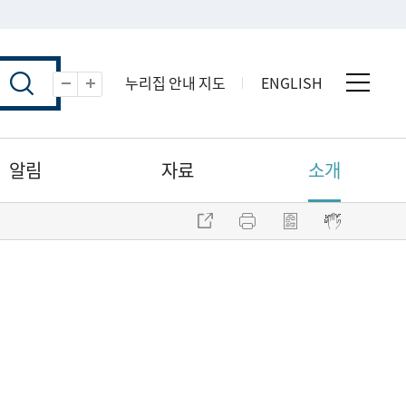
누리집 안내 지도
ENGLISH
전체 
축소
확대
알림
자료
소개
주소 복사
프린트
점자파일 내려받기
점자뷰어 보