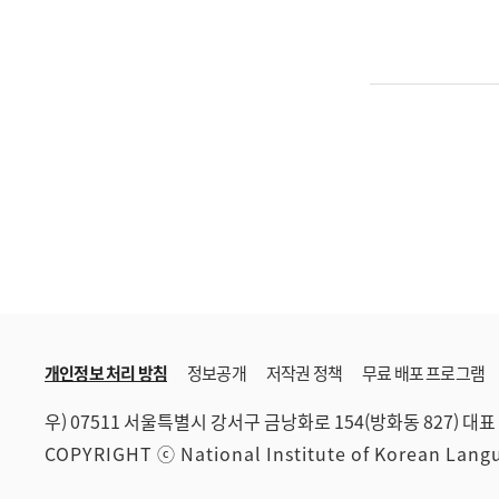
개인정보 처리 방침
정보공개
저작권 정책
무료 배포 프로그램
우) 07511 서울특별시 강서구 금낭화로 154(방화동 827)
대표 
COPYRIGHT ⓒ National Institute of Korean Lan