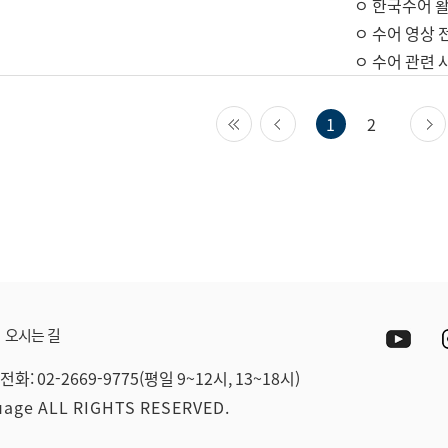
ㅇ 한국수어 활
ㅇ 수어 영상 
ㅇ 수어 관련 
첫 페이지
이전 페이지
1
2
Yout
오시는 길
전화: 02-2669-9775(평일 9~12시, 13~18시)
guage ALL RIGHTS RESERVED.