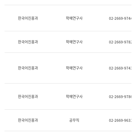
명,
교
직
육
위/
연
한국어진흥과
학예연구사
02-2669-9744
직
수
급,
과
전
어
화,
문
담
연
한국어진흥과
학예연구사
02-2669-9782
당
구
업
실
무)
어
문
연
한국어진흥과
학예연구사
02-2669-9743
구
과
어
문
연
한국어진흥과
학예연구사
02-2669-9786
구
과
(사
전
팀)
한국어진흥과
공무직
02-2669-9631
언
어
정