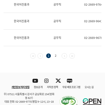
보
한국어진흥과
공무직
02-2669-9764
과
한
국
어
한국어진흥과
공무직
02-2669-9641
진
흥
과
수
한국어진흥과
공무직
02-2669-9678
어
점
자
진
흥
첫 페이지
이전 페이지
다음 페이지
마지막 페이지
1
2
과
Youtube
Instagram
Twitter
blog
개인정보 처리 방침
정보공개
저작권 정책
무료 배포 프로그램
오시는 길
바로 가기
문체부와 소속기관
우) 07511 서울특별시 강서구 금낭화로 154(방화
동 827)
대표 전화: 02-2669-9775(평일 9~12시, 13~18