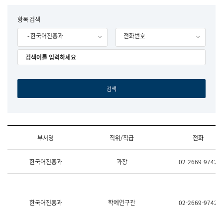
립
국
F
항목 검색
어
o
원
- 한국어진흥과
전화번호
r
조
m
직
도
국
어
원
원
장
기
획
연
수
부서명
직위/직급
전화
부
기
조
획
한국어진흥과
과장
02-2669-9742
직
운
및
영
업
과
무
공
소
공
한국어진흥과
학예연구관
02-2669-9742
개
언
(부
어
서
과