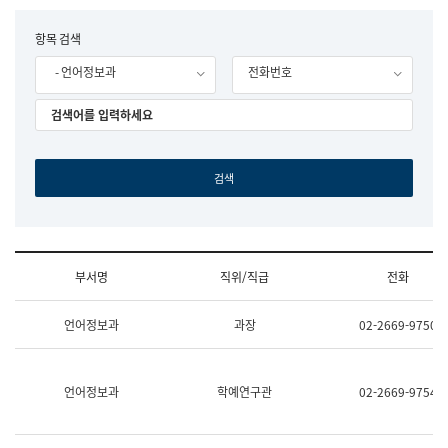
립
국
F
항목 검색
어
o
원
- 언어정보과
전화번호
r
조
m
직
도
국
어
원
원
장
기
획
연
수
부서명
직위/직급
전화
부
기
조
획
언어정보과
과장
02-2669-9750
직
운
및
영
업
과
무
공
언어정보과
학예연구관
02-2669-9754
소
공
개
언
(부
어
서
과