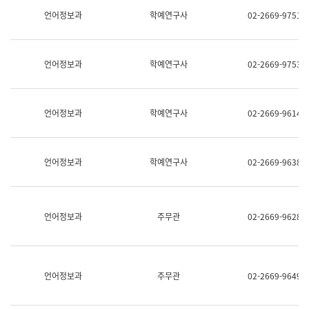
명,
교
언어정보과
학예연구사
02-2669-9751
직
육
위/
연
직
수
급,
과
언어정보과
학예연구사
02-2669-9753
전
어
화,
문
담
연
당
구
언어정보과
학예연구사
02-2669-9614
업
실
무)
어
문
연
언어정보과
학예연구사
02-2669-9638
구
과
어
문
연
언어정보과
주무관
02-2669-9628
구
과
(사
전
팀)
언어정보과
주무관
02-2669-9649
언
어
정