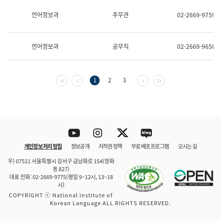
보
과
언어정보과
주무관
02-2669-9759
한
국
어
언어정보과
공무직
02-2669-9650
진
흥
과
수
첫 페이지
이전 페이지
다음 페이지
마지막 페이지
1
2
3
어
점
자
진
흥
과
Youtube
Instagram
Twitter
blog
개인정보 처리 방침
정보공개
저작권 정책
무료 배포 프로그램
오시는 길
바로 가기
문체부와 소속기관
우) 07511 서울특별시 강서구 금낭화로 154(방화
동 827)
대표 전화: 02-2669-9775(평일 9~12시, 13~18
시)
COPYRIGHT ⓒ National Institute of
Korean Language ALL RIGHTS RESERVED.