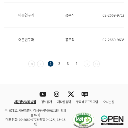
보
과
한
어문연구과
공무직
02-2669-9719
국
어
진
흥
과
어문연구과
공무직
02-2669-9635
수
어
점
자
진
첫 페이지
이전 페이지
다음 페이지
마지막 페이지
1
2
3
4
흥
과
Youtube
Instagram
Twitter
blog
개인정보 처리 방침
정보공개
저작권 정책
무료 배포 프로그램
오시는 길
바로 가기
문체부와 소속기관
우) 07511 서울특별시 강서구 금낭화로 154(방화
동 827)
대표 전화: 02-2669-9775(평일 9~12시, 13~18
시)