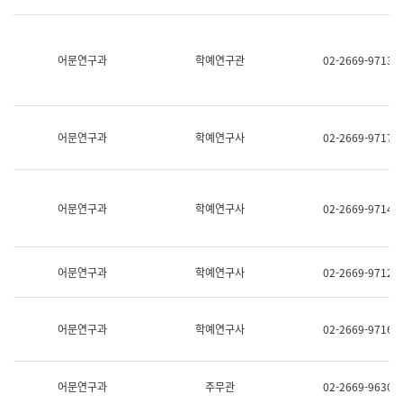
명,
교
직
육
위/
연
직
어문연구과
학예연구관
02-2669-9713
수
급,
과
전
어
화,
문
담
연
당
구
어문연구과
학예연구사
02-2669-9717
업
실
무)
어
문
연
어문연구과
학예연구사
02-2669-9714
구
과
어
문
어문연구과
학예연구사
02-2669-9712
연
구
과
(사
어문연구과
학예연구사
02-2669-9716
전
팀)
언
어
어문연구과
주무관
02-2669-9630
정