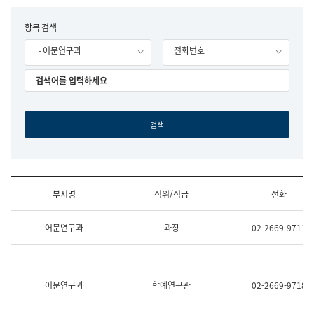
립
국
F
항목 검색
어
o
원
- 어문연구과
전화번호
r
조
m
직
도
국
어
원
원
장
기
획
연
수
부서명
직위/직급
전화
부
기
조
획
어문연구과
과장
02-2669-9711
직
운
및
영
업
과
무
공
소
공
어문연구과
학예연구관
02-2669-9718
개
언
(부
어
서
과