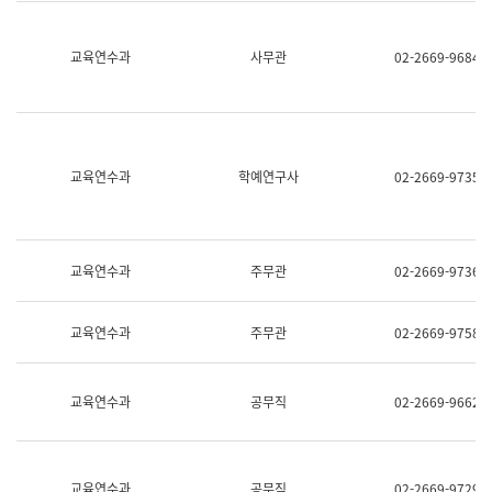
명,
교
직
육
위/
연
교육연수과
사무관
02-2669-9684
직
수
급,
과
전
어
화,
문
담
연
당
구
교육연수과
학예연구사
02-2669-9735
업
실
무)
어
문
연
구
교육연수과
주무관
02-2669-9736
과
어
문
교육연수과
주무관
02-2669-9758
연
구
과
(사
교육연수과
공무직
02-2669-9662
전
팀)
언
어
정
교육연수과
공무직
02-2669-9729