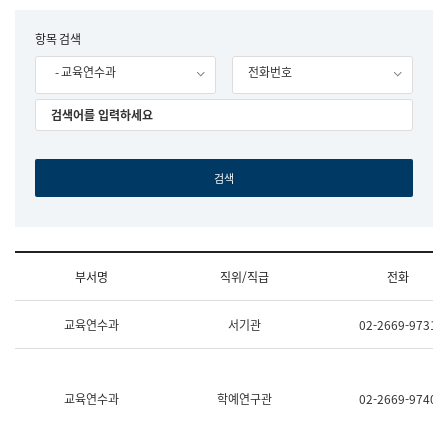
립
국
F
항목 검색
어
o
원
- 교육연수과
전화번호
r
조
m
직
도
국
어
원
원
장
기
획
연
수
부서명
직위/직급
전화
부
기
조
획
교육연수과
서기관
02-2669-9731
직
운
및
영
업
과
무
공
소
공
교육연수과
학예연구관
02-2669-9740
개
언
(부
어
서
과