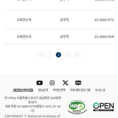
보
과
한
국
교육연수과
공무직
02-2669-9752
어
진
흥
과
교육연수과
공무직
02-2669-9645
수
어
점
자
첫 페이지
이전 페이지
다음 페이지
마지막 페이지
1
진
흥
과
Youtube
Instagram
Twitter
blog
개인정보 처리 방침
정보공개
저작권 정책
무료 배포 프로그램
오시는 길
바로 가기
문체부와 소속기관
우) 07511 서울특별시 강서구 금낭화로 154(방화
동 827)
대표 전화: 02-2669-9775(평일 9~12시, 13~18
시)
COPYRIGHT ⓒ National Institute of