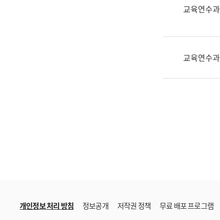
한
교육연수과
국
어
진
흥
교육연수과
과
수
어
점
자
진
흥
과
개인정보 처리 방침
정보공개
저작권 정책
무료 배포 프로그램