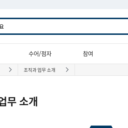
수어/점자
참여
조직과 업무 소개
바로가기
바로가기
업무 소개