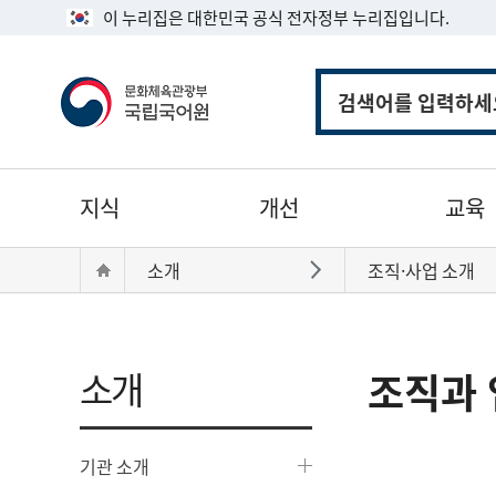
이 누리집은 대한민국 공식 전자정부 누리집입니다.
통
합
검
색
주
지식
개선
교육
메
뉴
현
Home
소개
조직·사업 소개
바로가기
재
위
치:
소개
조직과 
기관 소개