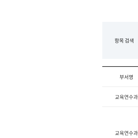
국
립
국
어
원
F
항목 검색
조
o
직
r
도
m
국
어
부서명
원
원
조
장
교육연수과
직
기
및
획
업
연
무
수
소
부
교육연수과
개
기