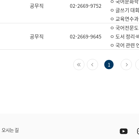
ㅇ 국어문화학
공무직
02-2669-9752
ㅇ 글쓰기 대회
ㅇ 교육연수과
ㅇ 국어전문도
공무직
02-2669-9645
ㅇ 도서 정리·
ㅇ 국어 관련
첫 페이지
이전 페이지
다
1
Yout
오시는 길