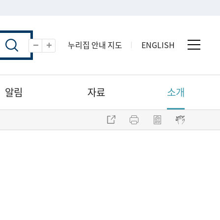
누리집 안내 지도
ENGLISH
전체 
축소
확대
알림
자료
소개
주소 복사
프린트
점자파일 내려받기
점자뷰어 보