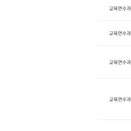
실
교육연수과
어
문
연
구
교육연수과
과
어
문
연
교육연수과
구
과
(사
전
팀)
교육연수과
언
어
정
보
과