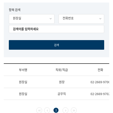
립
국
F
항목 검색
어
o
원
원장실
전화번호
r
조
m
직
도
국
어
원
원
장
기
획
연
수
부서명
직위/직급
전화
부
기
조
획
원장실
원장
02-2669-9700
직
운
및
영
업
과
원장실
공무직
02-2669-9702
무
공
소
공
개
언
(부
어
첫 페이지
이전 페이지
다음 페이지
마지막 페이지
1
서
과