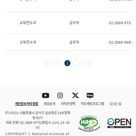
보
과
한
국
교육연수과
공무직
02-2669-9752
어
진
흥
과
교육연수과
공무직
02-2669-9645
수
어
점
자
첫 페이지
이전 페이지
다음 페이지
마지막 페이지
1
진
흥
과
Youtube
Instagram
Twitter
blog
개인정보 처리 방침
정보공개
저작권 정책
무료 배포 프로그램
오시는 길
바로 가기
문체부와 소속기관
우) 07511 서울특별시 강서구 금낭화로 154(방화
동 827)
대표 전화: 02-2669-9775(평일 9~12시, 13~18
시)
COPYRIGHT ⓒ National Institute of