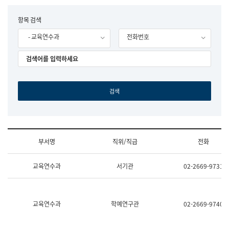
립
국
F
항목 검색
어
o
원
- 교육연수과
전화번호
r
조
m
직
도
국
어
원
원
장
기
획
연
수
부서명
직위/직급
전화
부
기
조
획
교육연수과
서기관
02-2669-9731
직
운
및
영
업
과
무
공
소
공
교육연수과
학예연구관
02-2669-9740
개
언
(부
어
서
과