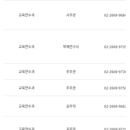
명,
교
직
육
위/
연
교육연수과
사무관
02-2669-9684
직
수
급,
과
전
어
화,
문
담
연
당
구
교육연수과
학예연구사
02-2669-9735
업
실
무)
어
문
연
구
교육연수과
주무관
02-2669-9736
과
어
문
교육연수과
주무관
02-2669-9758
연
구
과
(사
교육연수과
공무직
02-2669-9662
전
팀)
언
어
정
교육연수과
공무직
02-2669-9729