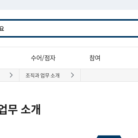
수어/점자
참여
조직과 업무 소개
바로가기
바로가기
업무 소개