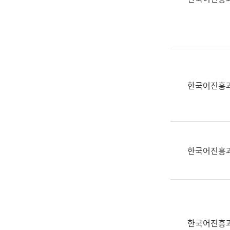
(부
획
서
운
명,
영
직
과
위/
공
직
공
급,
언
한국어진흥
전
어
화,
과
담
교
당
육
업
연
한국어진흥
무)
수
과
어
문
연
구
한국어진흥