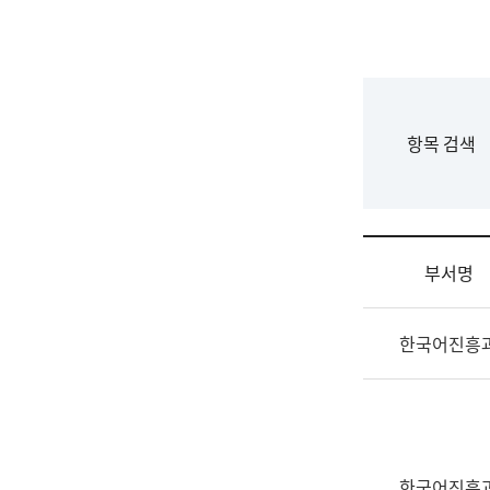
국
립
국
어
원
F
항목 검색
조
o
직
r
도
m
국
어
부서명
원
원
조
장
한국어진흥
직
기
및
획
업
연
무
수
소
부
개
기
한국어진흥