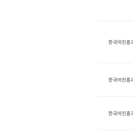
실
어
문
연
구
과
한국어진흥
어
문
연
구
과
한국어진흥
(사
전
팀)
언
어
한국어진흥
정
보
과