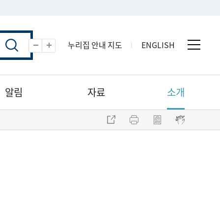
누리집 안내 지도
ENGLISH
전체 
축소
확대
알림
자료
소개
주소 복사
프린트
점자파일 내려받기
점자뷰어 보