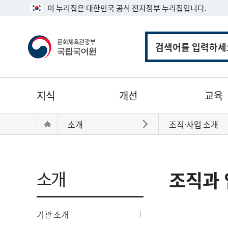
이 누리집은 대한민국 공식 전자정부 누리집입니다.
통
합
검
색
주
지식
개선
교육
메
뉴
현
Home
소개
조직·사업 소개
바로가기
재
위
치:
소개
조직과 
기관 소개