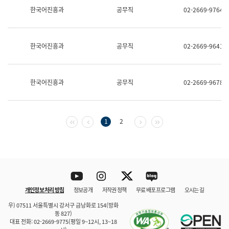
보
한국어진흥과
공무직
02-2669-9764
과
한
국
어
한국어진흥과
공무직
02-2669-9641
진
흥
과
수
한국어진흥과
공무직
02-2669-9678
어
점
자
진
흥
첫 페이지
이전 페이지
다음 페이지
마지막 페이지
1
2
과
Youtube
Instagram
Twitter
blog
개인정보 처리 방침
정보공개
저작권 정책
무료 배포 프로그램
오시는 길
바로 가기
문체부와 소속기관
우) 07511 서울특별시 강서구 금낭화로 154(방화
동 827)
대표 전화: 02-2669-9775(평일 9~12시, 13~18