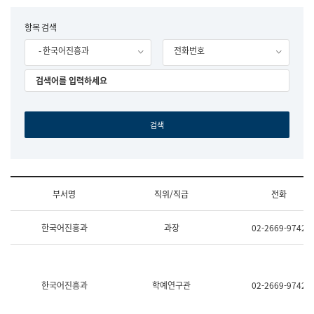
립
국
F
항목 검색
어
o
원
- 한국어진흥과
전화번호
r
조
m
직
도
국
어
원
원
장
기
획
연
수
부서명
직위/직급
전화
부
기
조
획
한국어진흥과
과장
02-2669-9742
직
운
및
영
업
과
무
공
소
공
한국어진흥과
학예연구관
02-2669-9742
개
언
(부
어
서
과