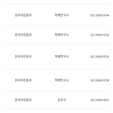
명,
교
직
육
위/
연
한국어진흥과
학예연구사
02-2669-9744
직
수
급,
과
전
어
화,
문
담
연
한국어진흥과
학예연구사
02-2669-9782
당
구
업
실
무)
어
문
연
한국어진흥과
학예연구사
02-2669-9743
구
과
어
문
연
한국어진흥과
학예연구사
02-2669-9786
구
과
(사
전
팀)
한국어진흥과
공무직
02-2669-9631
언
어
정