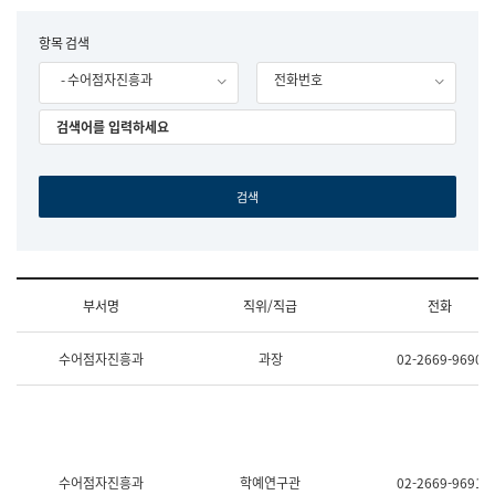
립
국
F
항목 검색
어
o
원
- 수어점자진흥과
전화번호
r
조
m
직
도
국
어
원
원
장
기
획
연
수
부서명
직위/직급
전화
부
기
조
획
수어점자진흥과
과장
02-2669-9690
직
운
및
영
업
과
무
공
소
공
개
언
(부
어
수어점자진흥과
학예연구관
02-2669-9691
서
과