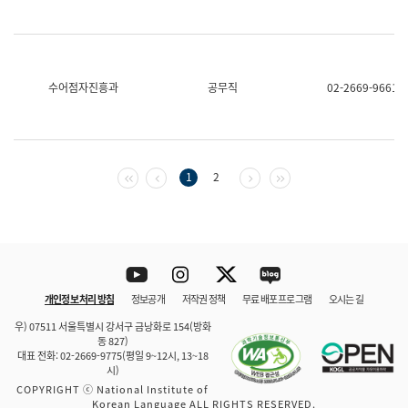
수어점자진흥과
공무직
02-2669-9661
첫 페이지
이전 페이지
다음 페이지
마지막 페이지
1
2
Youtube
Instagram
Twitter
blog
개인정보 처리 방침
정보공개
저작권 정책
무료 배포 프로그램
오시는 길
바로 가기
문체부와 소속기관
우) 07511 서울특별시 강서구 금낭화로 154(방화
동 827)
대표 전화: 02-2669-9775(평일 9~12시, 13~18
시)
COPYRIGHT ⓒ National Institute of
Korean Language ALL RIGHTS RESERVED.