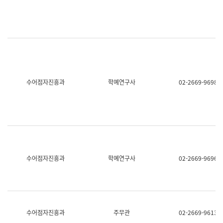
명,
교
직
육
위/
연
직
수
급,
과
전
어
화,
문
담
연
당
구
수어점자진흥과
학예연구사
02-2669-9698
업
실
무)
어
문
연
구
과
어
문
연
수어점자진흥과
학예연구사
02-2669-9696
구
과
(사
전
팀)
언
어
수어점자진흥과
주무관
02-2669-9613
정