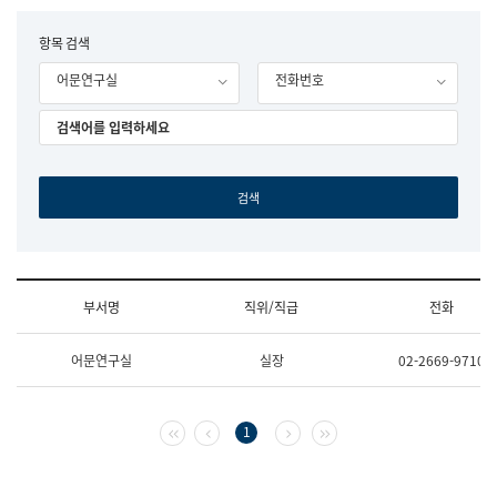
립
국
F
항목 검색
어
o
원
어문연구실
전화번호
r
조
m
직
도
국
어
원
원
장
기
획
연
수
부서명
직위/직급
전화
부
기
조
획
어문연구실
실장
02-2669-9710
직
운
및
영
업
과
무
공
첫 페이지
이전 페이지
다음 페이지
마지막 페이지
1
소
공
개
언
(부
어
서
과