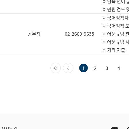
ㅇ 남북 언어 
ㅇ 민원 검토 
ㅇ 국어정책자
ㅇ 국어정책 
공무직
02-2669-9635
ㅇ 어문규범 
ㅇ 어문규범 
ㅇ 기타 지출
첫 페이지
이전 페이지
1
2
3
4
Yout
오시는 길