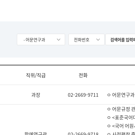
- 어문연구과
전화번호
직위/직급
전화
과장
02-2669-9711
ㅇ 어문연구과
ㅇ 어문규정 
ㅇ <표준국어
ㅇ <국어 어원
학예연구관
02-2669-9718
ㅇ 사전편찬 