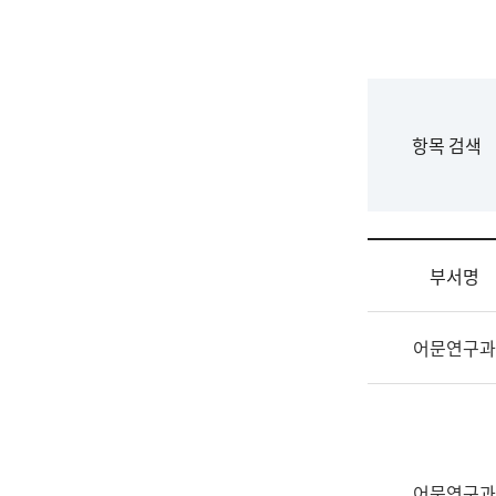
국
립
국
어
원
F
항목 검색
조
o
직
r
도
m
국
어
부서명
원
원
조
장
어문연구과
직
기
및
획
업
연
무
수
소
부
개
기
어문연구과