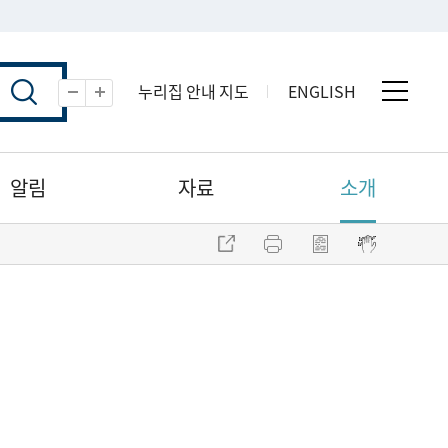
누리집 안내 지도
ENGLISH
전체 
축소
확대
알림
자료
소개
주소 복사
프린트
점자파일 내려받기
점자뷰어 보