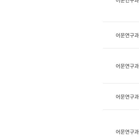
어문연구과
실
어
문
연
구
어문연구과
과
어
문
연
어문연구과
구
과
(사
전
어문연구과
팀)
언
어
정
보
어문연구과
과