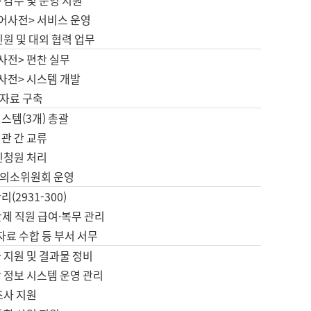
 감수 및 운영 지원
국어사전> 서비스 운영
민원 및 대외 협력 업무
사전> 편찬 실무
사전> 시스템 개발
자료 구축
스템(3개) 총괄
관 간 교류
민청원 처리
의소위원회 운영
(2931-300)
제 직원 급여·복무 관리
 자료 수합 등 부서 서무
 지원 및 결과물 정비
 정보 시스템 운영 관리
조사 지원