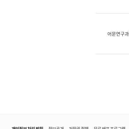
한
국
어
진
흥
어문연구과
과
수
어
점
자
진
흥
과
개인정보 처리 방침
정보공개
저작권 정책
무료 배포 프로그램