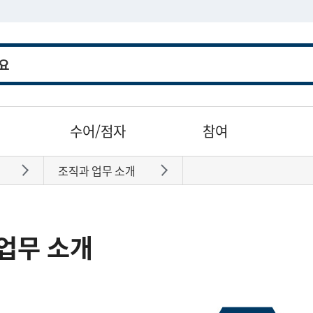
수어/점자
참여
조직과 업무 소개
바로가기
바로가기
업무 소개