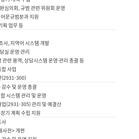
완심의회, 규범 관련 위원회 운영
 어문규범분과 지원
 기획 업무 등
업
 조사, 지역어 시스템 개발
담실 운영·관리
 관련 용역, 상담시스템 운영·관리 총괄 등
통합 사업
2931-300)
 감수 및 운영 총괄
합 시스템 관리 및 운영
업(2931-305) 관리 및 예결산
중장기 계획 수립 지원
조사
대사전> 개편