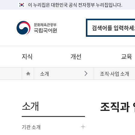
이 누리집은 대한민국 공식 전자정부 누리집입니다.
통
합
검
색
주
지식
개선
교육
메
뉴
현
Home
소개
조직·사업 소개
바로가기
재
위
치:
소개
조직과 
기관 소개