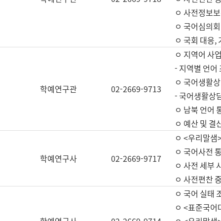
ㅇ 사전정보보
ㅇ 국어심의회
ㅇ 국회 대응,
ㅇ 지역어 사
- 지역별 언어
ㅇ 국어생활상
학예연구관
02-2669-9713
- 국어생활상담
ㅇ 남북 언어 
ㅇ 예산 및 결산(
ㅇ <우리말샘>
ㅇ 국어사전 통
학예연구사
02-2669-9717
ㅇ 사전 세부 사
ㅇ 사전편찬 
ㅇ 국어 실태 
ㅇ <표준국어