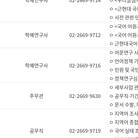
학예연구사
02-2669-9714
ㅇ <우리말샘>
ㅇ <근현대 
ㅇ 사전 관련 
ㅇ <국어 어원
학예연구사
02-2669-9712
ㅇ <국어 어원
ㅇ 근현대국어
ㅇ 어문연구 시
ㅇ 언어정책 기
학예연구사
02-2669-9716
ㅇ 민원 및 국
ㅇ 정책연구심
ㅇ 세부사업 관리
주무관
02-2669-9630
ㅇ 공무직·기간
ㅇ 문서 수발,
ㅇ 지역어 조사
ㅇ 지역어 종합
공무직
02-2669-9719
ㅇ 국어 실태 