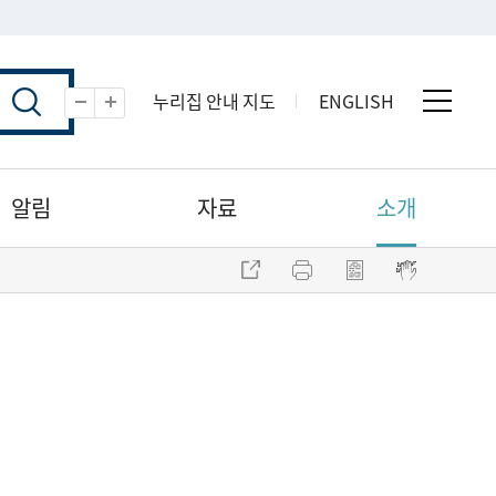
누리집 안내 지도
ENGLISH
전체 
축소
확대
알림
자료
소개
주소 복사
프린트
점자파일 내려받기
점자뷰어 보