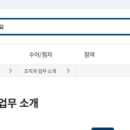
수어/점자
참여
조직과 업무 소개
바로가기
바로가기
업무 소개