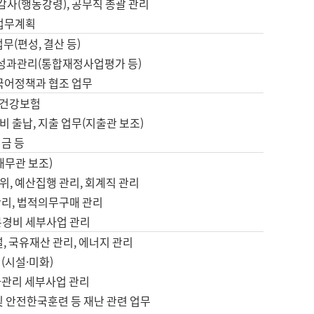
 감사(행동강령), 공무직 총괄 관리
 업무계획
업무(편성, 결산 등)
, 성과관리(통합재정사업평가 등)
 국어정책과 협조 업무
, 건강보험
 출납, 지출 업무(지출관 보조)
금 등
재무관 보조)
, 예산집행 관리, 회계직 관리
관리, 법적의무구매 관리
본경비 세부사업 관리
설, 국유재산 관리, 에너지 관리
(시설·미화)
사관리 세부사업 관리
및 안전한국훈련 등 재난 관련 업무