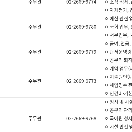
주무관
02-2669-9774
ㅇ 조직·직제,
ㅇ 자체평가,
ㅇ 예산 관련 
주무관
02-2669-9780
ㅇ 국회 업무
ㅇ 서무업무,
ㅇ 급여, 연금
주무관
02-2669-9779
ㅇ 관서운영경비
ㅇ 공무직 퇴직
ㅇ 계약 업무(
ㅇ 지출원인행위
주무관
02-2669-9773
ㅇ 세입징수 
ㅇ 인건비·기
ㅇ 청사 및 시
ㅇ 공무직 관리
주무관
02-2669-9768
ㅇ 국어원 청
ㅇ 시설 안전 