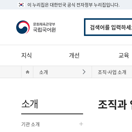
이 누리집은 대한민국 공식 전자정부 누리집입니다.
통
합
검
색
주
지식
개선
교육
메
뉴
현
Home
소개
조직·사업 소개
바로가기
재
위
치:
소개
조직과 
기관 소개