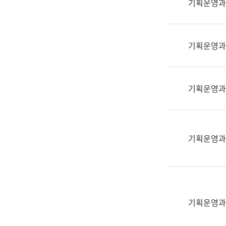
기획운영과
(부
획
서
운
명,
영
직
기획운영과
과
위/
공
직
공
급,
언
기획운영과
전
어
화,
과
담
교
당
육
기획운영과
업
연
무)
수
과
어
문
기획운영과
연
구