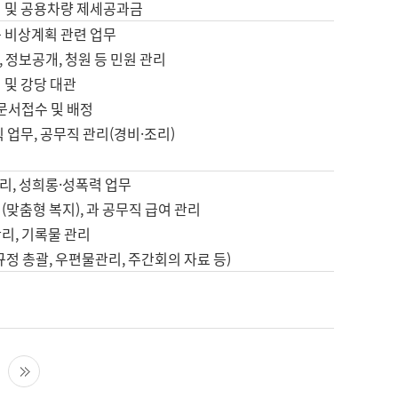
영 및 공용차량 제세공과금
등 비상계획 관련 업무
 정보공개, 청원 등 민원 관리
 및 강당 대관
 문서접수 및 배정
직 업무, 공무직 관리(경비·조리)
영
리, 성희롱·성폭력 업무
(맞춤형 복지), 과 공무직 급여 관리
리, 기록물 관리
규정 총괄, 우편물관리, 주간회의 자료 등)
영
다음 페이지
마지막 페이지