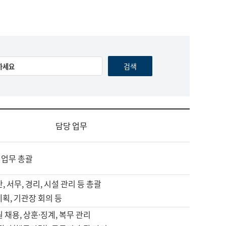
담당 업무
 업무 총괄
, 서무, 경리, 시설 관리 등 총괄
계획, 기관장 회의 등
원 채용, 상훈·징계, 복무 관리