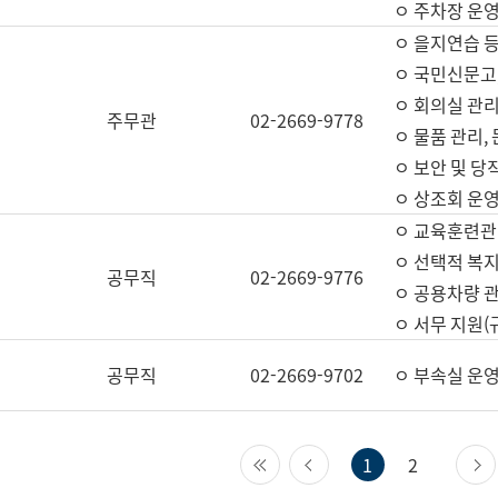
ㅇ 주차장 운
ㅇ 을지연습 
ㅇ 국민신문고,
ㅇ 회의실 관리
주무관
02-2669-9778
ㅇ 물품 관리,
ㅇ 보안 및 당
ㅇ 상조회 운
ㅇ 교육훈련관
ㅇ 선택적 복지
공무직
02-2669-9776
ㅇ 공용차량 관
ㅇ 서무 지원(
공무직
02-2669-9702
ㅇ 부속실 운
첫 페이지
이전 페이지
1
2