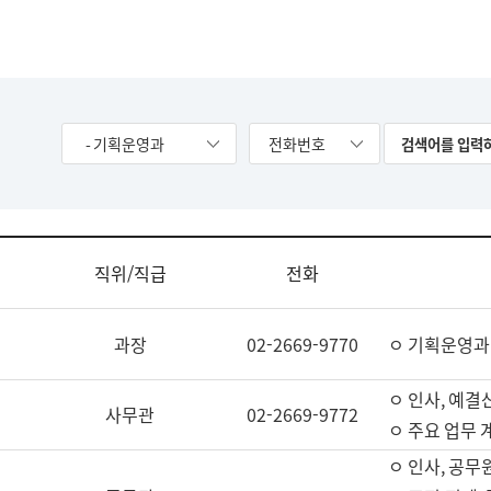
- 기획운영과
전화번호
직위/직급
전화
과장
02-2669-9770
ㅇ 기획운영과
ㅇ 인사, 예결산
사무관
02-2669-9772
ㅇ 주요 업무 
ㅇ 인사, 공무