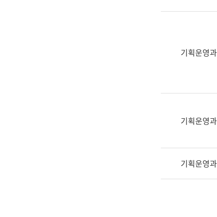
실
어
문
연
구
기획운영과
과
어
문
연
구
과
기획운영과
(사
전
팀)
기획운영과
언
어
정
보
과