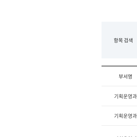
국
립
국
어
원
F
항목 검색
조
o
직
r
도
m
국
어
부서명
원
원
조
장
기획운영과
직
기
및
획
업
연
기획운영과
무
수
소
부
개
기