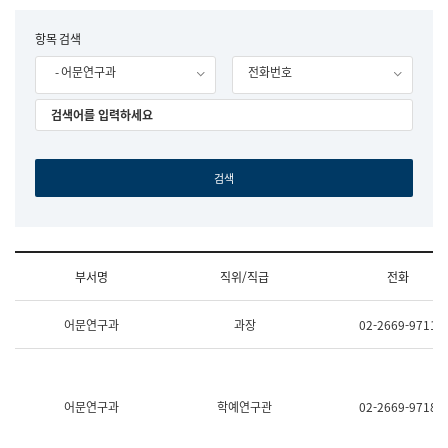
립
국
F
항목 검색
어
o
원
- 어문연구과
전화번호
r
조
m
직
도
국
어
원
원
장
기
획
연
수
부서명
직위/직급
전화
부
기
조
획
어문연구과
과장
02-2669-9711
직
운
및
영
업
과
무
공
소
공
어문연구과
학예연구관
02-2669-9718
개
언
(부
어
서
과