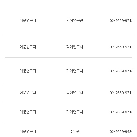
명,
교
직
육
위/
연
직
어문연구과
학예연구관
02-2669-9713
수
급,
과
전
어
화,
문
담
연
당
구
어문연구과
학예연구사
02-2669-9717
업
실
무)
어
문
연
어문연구과
학예연구사
02-2669-9714
구
과
어
문
어문연구과
학예연구사
02-2669-9712
연
구
과
(사
어문연구과
학예연구사
02-2669-9716
전
팀)
언
어
어문연구과
주무관
02-2669-9630
정