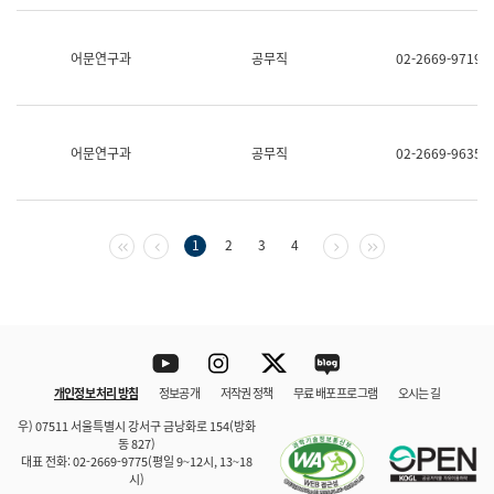
보
과
한
어문연구과
공무직
02-2669-9719
국
어
진
흥
과
어문연구과
공무직
02-2669-9635
수
어
점
자
진
첫 페이지
이전 페이지
다음 페이지
마지막 페이지
1
2
3
4
흥
과
Youtube
Instagram
Twitter
blog
개인정보 처리 방침
정보공개
저작권 정책
무료 배포 프로그램
오시는 길
바로 가기
문체부와 소속기관
우) 07511 서울특별시 강서구 금낭화로 154(방화
동 827)
대표 전화: 02-2669-9775(평일 9~12시, 13~18
시)