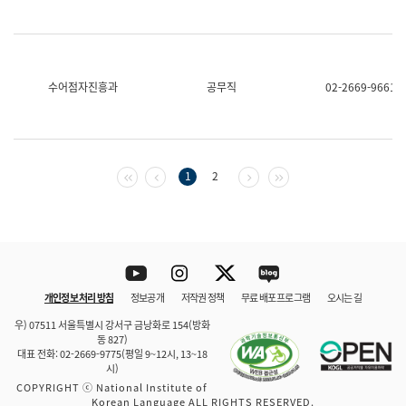
수어점자진흥과
공무직
02-2669-9661
첫 페이지
이전 페이지
다음 페이지
마지막 페이지
1
2
Youtube
Instagram
Twitter
blog
개인정보 처리 방침
정보공개
저작권 정책
무료 배포 프로그램
오시는 길
바로 가기
문체부와 소속기관
우) 07511 서울특별시 강서구 금낭화로 154(방화
동 827)
대표 전화: 02-2669-9775(평일 9~12시, 13~18
시)
COPYRIGHT ⓒ National Institute of
Korean Language ALL RIGHTS RESERVED.