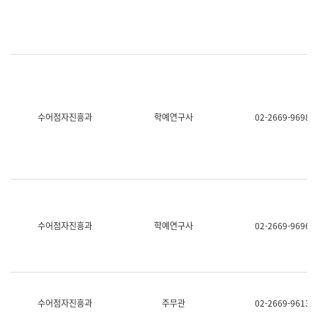
명,
교
직
육
위/
연
직
수
급,
과
전
어
화,
문
담
연
당
구
수어점자진흥과
학예연구사
02-2669-9698
업
실
무)
어
문
연
구
과
어
문
연
수어점자진흥과
학예연구사
02-2669-9696
구
과
(사
전
팀)
언
어
수어점자진흥과
주무관
02-2669-9613
정