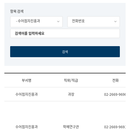
립
국
F
항목 검색
어
o
원
- 수어점자진흥과
전화번호
r
조
m
직
도
국
어
원
원
장
기
획
연
수
부서명
직위/직급
전화
부
기
조
획
수어점자진흥과
과장
02-2669-9690
직
운
및
영
업
과
무
공
소
공
개
언
(부
어
수어점자진흥과
학예연구관
02-2669-9691
서
과