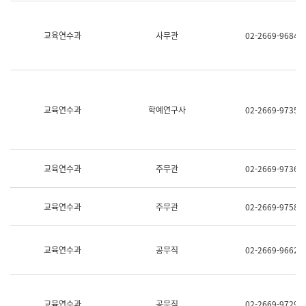
명,
교
직
육
위/
연
교육연수과
사무관
02-2669-9684
직
수
급,
과
전
어
화,
문
담
연
당
구
교육연수과
학예연구사
02-2669-9735
업
실
무)
어
문
연
구
교육연수과
주무관
02-2669-9736
과
어
문
교육연수과
주무관
02-2669-9758
연
구
과
(사
교육연수과
공무직
02-2669-9662
전
팀)
언
어
정
교육연수과
공무직
02-2669-9729