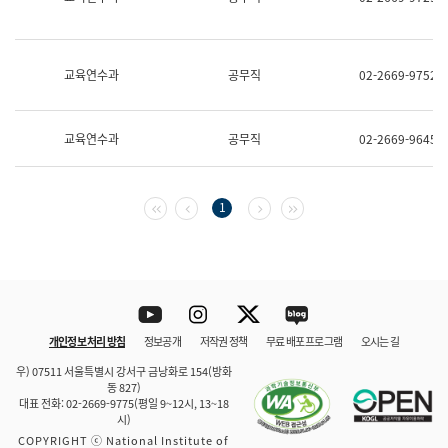
보
과
한
국
교육연수과
공무직
02-2669-9752
어
진
흥
과
교육연수과
공무직
02-2669-9645
수
어
점
자
첫 페이지
이전 페이지
다음 페이지
마지막 페이지
1
진
흥
과
Youtube
Instagram
Twitter
blog
개인정보 처리 방침
정보공개
저작권 정책
무료 배포 프로그램
오시는 길
바로 가기
문체부와 소속기관
우) 07511 서울특별시 강서구 금낭화로 154(방화
동 827)
대표 전화: 02-2669-9775(평일 9~12시, 13~18
시)
COPYRIGHT ⓒ National Institute of