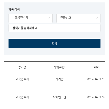
립
국
F
항목 검색
어
o
원
- 교육연수과
전화번호
r
조
m
직
도
국
어
원
원
장
기
획
연
수
부서명
직위/직급
전화
부
기
조
획
교육연수과
서기관
02-2669-9731
직
운
및
영
업
과
무
공
소
공
교육연수과
학예연구관
02-2669-9740
개
언
(부
어
서
과