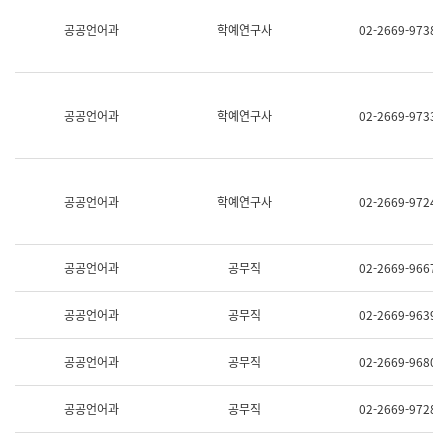
명,
교
공공언어과
학예연구사
02-2669-9738
직
육
위/
연
직
수
급,
과
전
어
공공언어과
학예연구사
02-2669-9733
화,
문
담
연
당
구
업
실
무)
어
공공언어과
학예연구사
02-2669-9724
문
연
구
과
공공언어과
공무직
02-2669-9667
어
문
연
공공언어과
공무직
02-2669-9639
구
과
(사
공공언어과
공무직
02-2669-9680
전
팀)
언
공공언어과
공무직
02-2669-9728
어
정