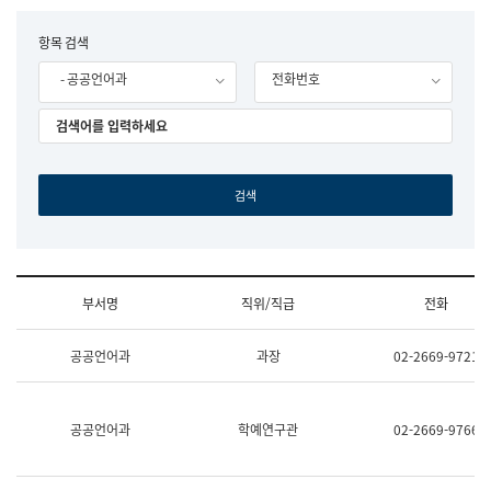
립
국
F
항목 검색
어
o
원
- 공공언어과
전화번호
r
조
m
직
도
국
어
원
원
장
기
획
연
수
부서명
직위/직급
전화
부
기
조
획
공공언어과
과장
02-2669-9721
직
운
및
영
업
과
무
공
공공언어과
학예연구관
02-2669-9766
소
공
개
언
(부
어
서
과