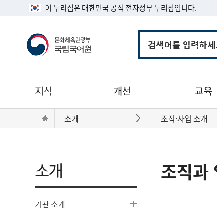
이 누리집은 대한민국 공식 전자정부 누리집입니다.
통
합
검
색
주
지식
개선
교육
메
뉴
현
Home
소개
조직·사업 소개
바로가기
재
위
치:
소개
조직과 
기관 소개