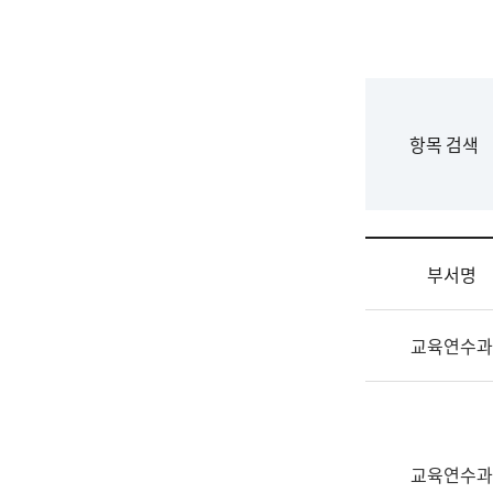
국
립
국
어
원
F
항목 검색
조
o
직
r
도
m
국
어
부서명
원
원
조
장
교육연수과
직
기
및
획
업
연
무
수
소
부
교육연수과
개
기