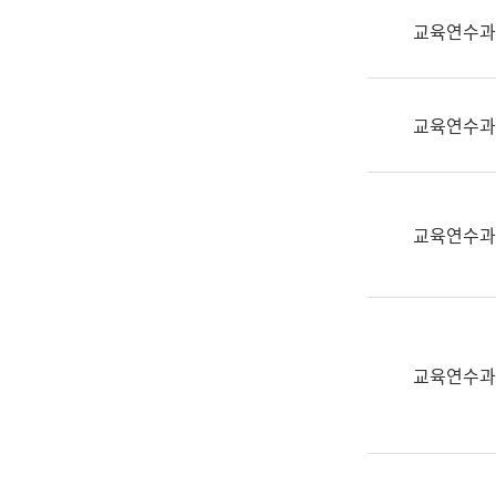
실
교육연수과
어
문
연
구
교육연수과
과
어
문
연
교육연수과
구
과
(사
전
팀)
교육연수과
언
어
정
보
과