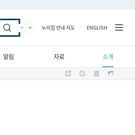
누리집 안내 지도
ENGLISH
전체 
축소
확대
알림
자료
소개
주소 복사
프린트
점자파일 내려받기
점자뷰어 보