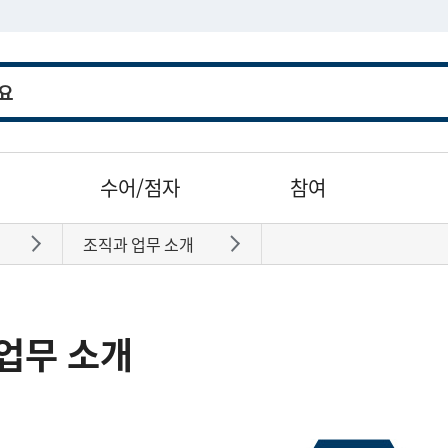
수어/점자
참여
조직과 업무 소개
바로가기
바로가기
업무 소개