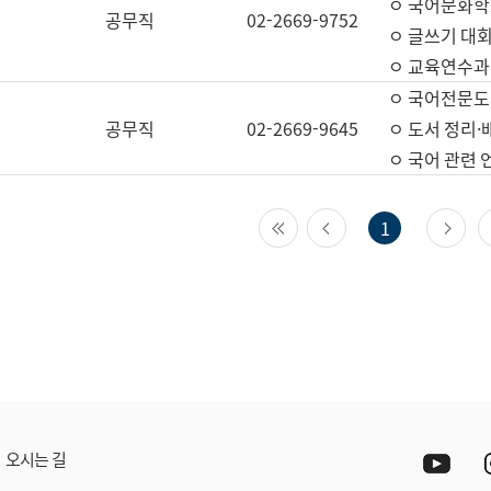
ㅇ 국어문화학
공무직
02-2669-9752
ㅇ 글쓰기 대회
ㅇ 교육연수과
ㅇ 국어전문도
공무직
02-2669-9645
ㅇ 도서 정리·
ㅇ 국어 관련
첫 페이지
이전 페이지
다
1
Yout
오시는 길