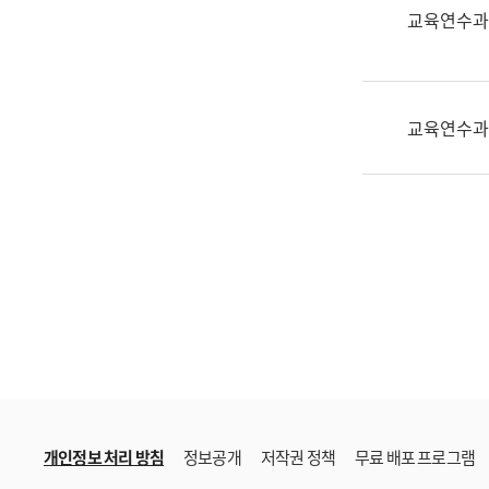
한
교육연수과
국
어
진
흥
교육연수과
과
수
어
점
자
진
흥
과
개인정보 처리 방침
정보공개
저작권 정책
무료 배포 프로그램