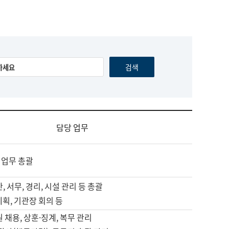
담당 업무
 업무 총괄
, 서무, 경리, 시설 관리 등 총괄
계획, 기관장 회의 등
원 채용, 상훈·징계, 복무 관리