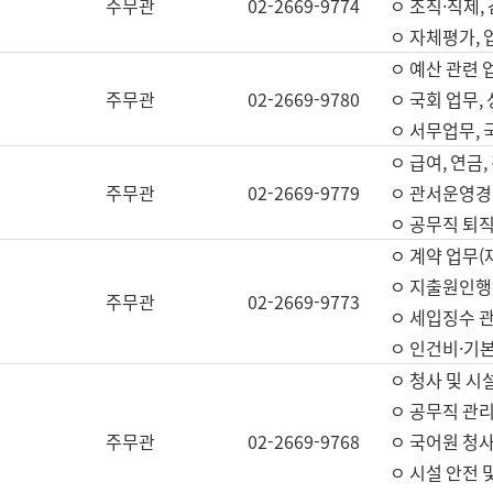
주무관
02-2669-9774
ㅇ 조직·직제,
ㅇ 자체평가,
ㅇ 예산 관련 
주무관
02-2669-9780
ㅇ 국회 업무
ㅇ 서무업무,
ㅇ 급여, 연금
주무관
02-2669-9779
ㅇ 관서운영경비
ㅇ 공무직 퇴직
ㅇ 계약 업무(
ㅇ 지출원인행위
주무관
02-2669-9773
ㅇ 세입징수 
ㅇ 인건비·기
ㅇ 청사 및 시
ㅇ 공무직 관리
주무관
02-2669-9768
ㅇ 국어원 청
ㅇ 시설 안전 