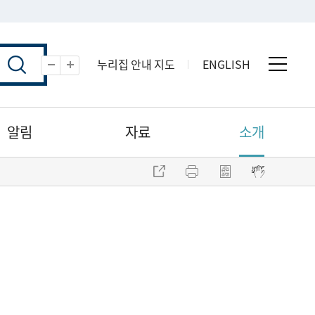
누리집 안내 지도
ENGLISH
전체 
축소
확대
알림
자료
소개
주소 복사
프린트
점자파일 내려받기
점자뷰어 보