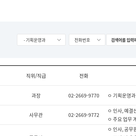
- 기획운영과
전화번호
직위/직급
전화
과장
02-2669-9770
ㅇ 기획운영과
ㅇ 인사, 예결산
사무관
02-2669-9772
ㅇ 주요 업무 
ㅇ 인사, 공무