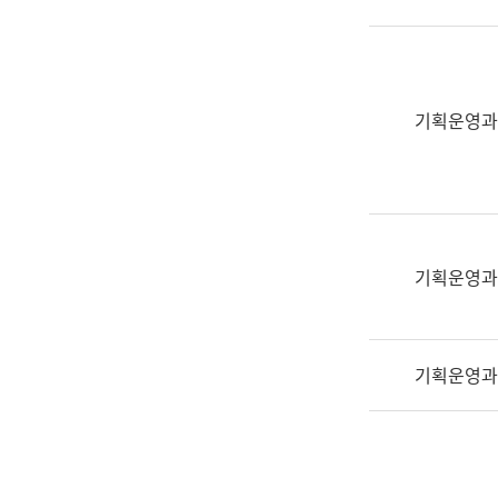
실
어
문
연
구
기획운영과
과
어
문
연
구
과
기획운영과
(사
전
팀)
기획운영과
언
어
정
보
과