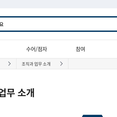
수어/점자
참여
조직과 업무 소개
바로가기
바로가기
업무 소개