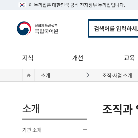
이 누리집은 대한민국 공식 전자정부 누리집입니다.
통
합
검
색
주
지식
개선
교육
메
뉴
현
Home
소개
조직·사업 소개
바로가기
재
위
치:
소개
조직과 
기관 소개