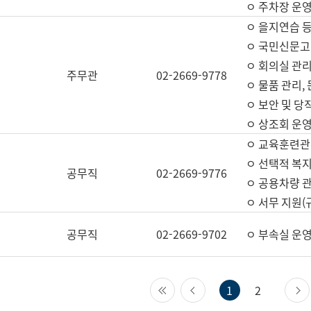
ㅇ 주차장 운
ㅇ 을지연습 
ㅇ 국민신문고,
ㅇ 회의실 관리
주무관
02-2669-9778
ㅇ 물품 관리,
ㅇ 보안 및 당
ㅇ 상조회 운
ㅇ 교육훈련관
ㅇ 선택적 복지
공무직
02-2669-9776
ㅇ 공용차량 관
ㅇ 서무 지원(
공무직
02-2669-9702
ㅇ 부속실 운
첫 페이지
이전 페이지
1
2