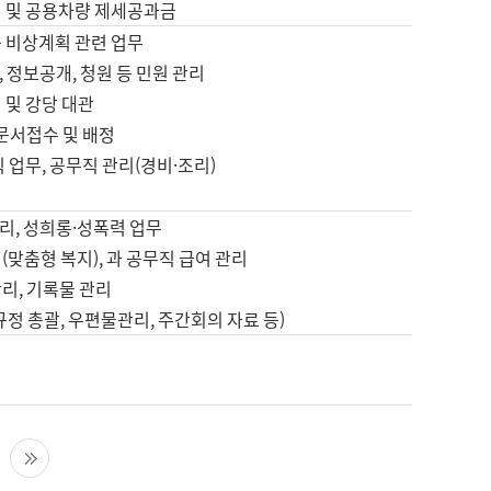
영 및 공용차량 제세공과금
등 비상계획 관련 업무
 정보공개, 청원 등 민원 관리
 및 강당 대관
 문서접수 및 배정
직 업무, 공무직 관리(경비·조리)
영
리, 성희롱·성폭력 업무
(맞춤형 복지), 과 공무직 급여 관리
리, 기록물 관리
규정 총괄, 우편물관리, 주간회의 자료 등)
영
다음 페이지
마지막 페이지