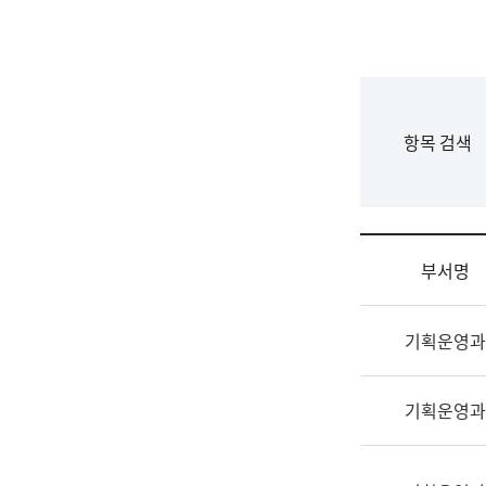
국
립
국
어
원
F
항목 검색
조
o
직
r
도
m
국
어
부서명
원
원
조
장
기획운영과
직
기
및
획
업
연
기획운영과
무
수
소
부
개
기