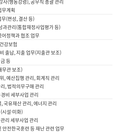
 감사(행동강령), 공무직 총괄 관리
 업무계획
업무(편성, 결산 등)
, 성과관리(통합재정사업평가 등)
 국어정책과 협조 업무
, 건강보험
 출납, 지출 업무(지출관 보조)
금 등
재무관 보조)
, 예산집행 관리, 회계직 관리
관리, 법적의무구매 관리
본경비 세부사업 관리
설, 국유재산 관리, 에너지 관리
(시설·미화)
사관리 세부사업 관리
및 안전한국훈련 등 재난 관련 업무