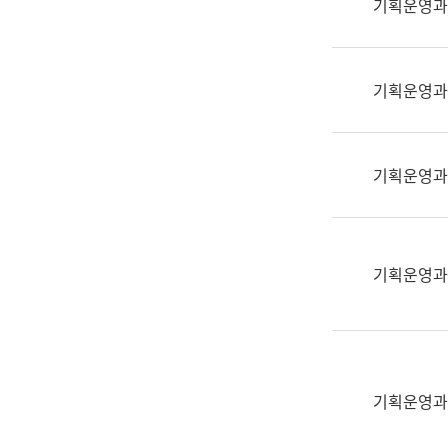
기획운영과
(부
획
서
운
명,
영
직
기획운영과
과
위/
공
직
공
급,
언
기획운영과
전
어
화,
과
담
교
당
육
기획운영과
업
연
무)
수
과
어
문
기획운영과
연
구