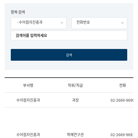
립
국
F
항목 검색
어
o
원
- 수어점자진흥과
전화번호
r
조
m
직
도
국
어
원
원
장
기
획
연
수
부서명
직위/직급
전화
부
기
조
획
수어점자진흥과
과장
02-2669-9690
직
운
및
영
업
과
무
공
소
공
개
언
(부
어
수어점자진흥과
학예연구관
02-2669-9691
서
과