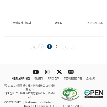
수어점자진흥과
공무직
02-2669-9661
첫 페이지
이전 페이지
다음 페이지
마지막 페이지
1
2
Youtube
Instagram
Twitter
blog
개인정보 처리 방침
정보공개
저작권 정책
무료 배포 프로그램
오시는 길
바로 가기
문체부와 소속기관
우) 07511 서울특별시 강서구 금낭화로 154(방화
동 827)
대표 전화: 02-2669-9775(평일 9~12시, 13~18
시)
COPYRIGHT ⓒ National Institute of
Korean Language ALL RIGHTS RESERVED.