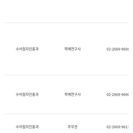
명,
교
직
육
위/
연
직
수
급,
과
전
어
화,
문
담
연
당
구
수어점자진흥과
학예연구사
02-2669-9698
업
실
무)
어
문
연
구
과
어
문
연
수어점자진흥과
학예연구사
02-2669-9696
구
과
(사
전
팀)
언
어
수어점자진흥과
주무관
02-2669-9613
정