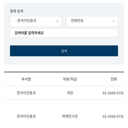
립
국
F
항목 검색
어
o
원
- 한국어진흥과
전화번호
r
조
m
직
도
국
어
원
원
장
기
획
연
수
부서명
직위/직급
전화
부
기
조
획
한국어진흥과
과장
02-2669-9742
직
운
및
영
업
과
무
공
소
공
한국어진흥과
학예연구관
02-2669-9742
개
언
(부
어
서
과