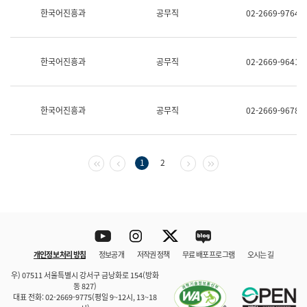
보
한국어진흥과
공무직
02-2669-9764
과
한
국
어
한국어진흥과
공무직
02-2669-9641
진
흥
과
수
한국어진흥과
공무직
02-2669-9678
어
점
자
진
흥
첫 페이지
이전 페이지
다음 페이지
마지막 페이지
1
2
과
Youtube
Instagram
Twitter
blog
개인정보 처리 방침
정보공개
저작권 정책
무료 배포 프로그램
오시는 길
바로 가기
문체부와 소속기관
우) 07511 서울특별시 강서구 금낭화로 154(방화
동 827)
대표 전화: 02-2669-9775(평일 9~12시, 13~18