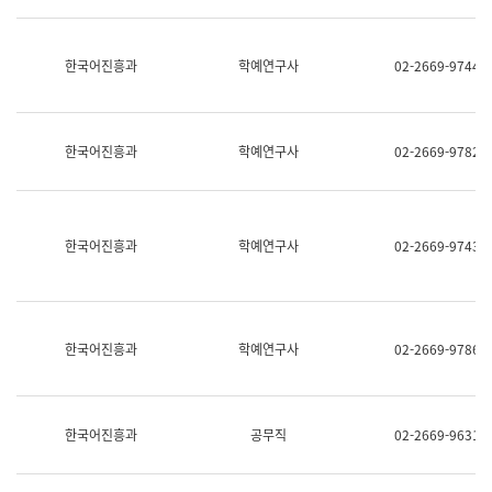
명,
교
직
육
위/
연
한국어진흥과
학예연구사
02-2669-9744
직
수
급,
과
전
어
화,
문
담
연
한국어진흥과
학예연구사
02-2669-9782
당
구
업
실
무)
어
문
연
한국어진흥과
학예연구사
02-2669-9743
구
과
어
문
연
한국어진흥과
학예연구사
02-2669-9786
구
과
(사
전
팀)
한국어진흥과
공무직
02-2669-9631
언
어
정