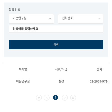
립
국
F
항목 검색
어
o
원
어문연구실
전화번호
r
조
m
직
도
국
어
원
원
장
기
획
연
수
부서명
직위/직급
전화
부
기
조
획
어문연구실
실장
02-2669-9710
직
운
및
영
업
과
무
공
첫 페이지
이전 페이지
다음 페이지
마지막 페이지
1
소
공
개
언
(부
어
서
과