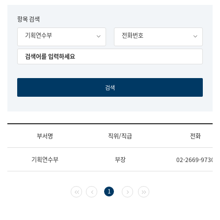
립
국
F
항목 검색
어
o
원
기획연수부
전화번호
r
조
m
직
도
국
어
원
원
장
기
획
연
수
부서명
직위/직급
전화
부
기
조
획
기획연수부
부장
02-2669-9730
직
운
및
영
업
과
무
공
첫 페이지
이전 페이지
다음 페이지
마지막 페이지
1
소
공
개
언
(부
어
서
과