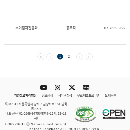
수어점자진흥과
공무직
02-2669-9661
첫 페이지
이전 페이지
다음 페이지
마지막 페이지
1
2
Youtube
Instagram
Twitter
blog
개인정보 처리 방침
정보공개
저작권 정책
무료 배포 프로그램
오시는 길
바로 가기
문체부와 소속기관
우) 07511 서울특별시 강서구 금낭화로 154(방화
동 827)
대표 전화: 02-2669-9775(평일 9~12시, 13~18
시)
COPYRIGHT ⓒ National Institute of
Korean Language ALL RIGHTS RESERVED.