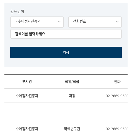
립
국
F
항목 검색
어
o
원
- 수어점자진흥과
전화번호
r
조
m
직
도
국
어
원
원
장
기
획
연
수
부서명
직위/직급
전화
부
기
조
획
수어점자진흥과
과장
02-2669-9690
직
운
및
영
업
과
무
공
소
공
개
언
(부
어
수어점자진흥과
학예연구관
02-2669-9691
서
과