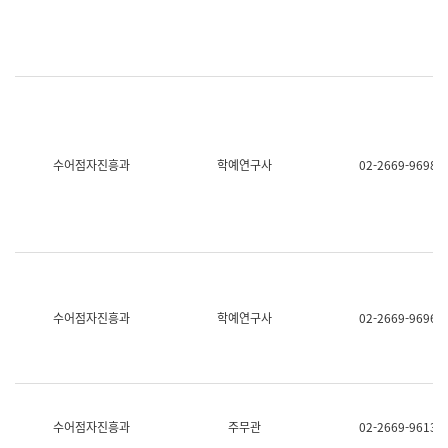
명,
교
직
육
위/
연
직
수
급,
과
전
어
화,
문
담
연
당
구
수어점자진흥과
학예연구사
02-2669-9698
업
실
무)
어
문
연
구
과
어
문
연
수어점자진흥과
학예연구사
02-2669-9696
구
과
(사
전
팀)
언
어
수어점자진흥과
주무관
02-2669-9613
정