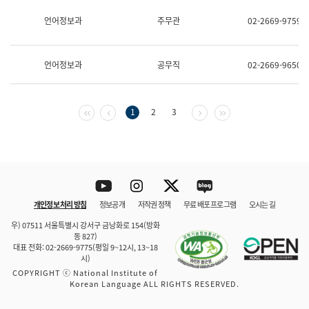
보
과
언어정보과
주무관
02-2669-9759
한
국
어
언어정보과
공무직
02-2669-9650
진
흥
과
수
첫 페이지
이전 페이지
다음 페이지
마지막 페이지
1
2
3
어
점
자
진
흥
과
Youtube
Instagram
Twitter
blog
개인정보 처리 방침
정보공개
저작권 정책
무료 배포 프로그램
오시는 길
바로 가기
문체부와 소속기관
우) 07511 서울특별시 강서구 금낭화로 154(방화
동 827)
대표 전화: 02-2669-9775(평일 9~12시, 13~18
시)
COPYRIGHT ⓒ National Institute of
Korean Language ALL RIGHTS RESERVED.