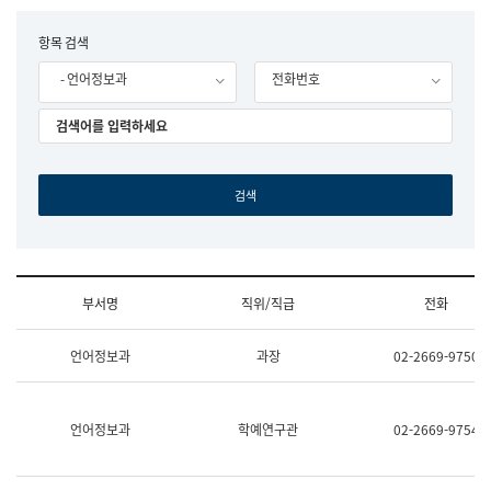
립
국
F
항목 검색
어
o
원
- 언어정보과
전화번호
r
조
m
직
도
국
어
원
원
장
기
획
연
수
부서명
직위/직급
전화
부
기
조
획
언어정보과
과장
02-2669-9750
직
운
및
영
업
과
무
공
언어정보과
학예연구관
02-2669-9754
소
공
개
언
(부
어
서
과