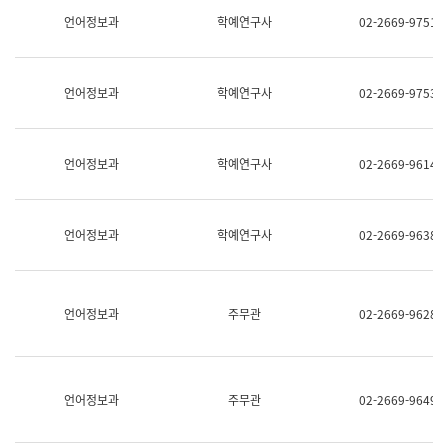
명,
교
언어정보과
학예연구사
02-2669-9751
직
육
위/
연
직
수
급,
과
언어정보과
학예연구사
02-2669-9753
전
어
화,
문
담
연
당
구
언어정보과
학예연구사
02-2669-9614
업
실
무)
어
문
연
언어정보과
학예연구사
02-2669-9638
구
과
어
문
연
언어정보과
주무관
02-2669-9628
구
과
(사
전
팀)
언어정보과
주무관
02-2669-9649
언
어
정