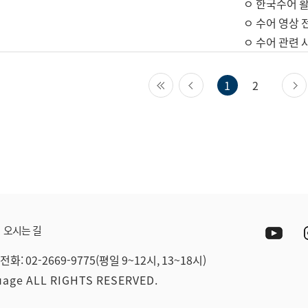
ㅇ 한국수어 활
ㅇ 수어 영상 
ㅇ 수어 관련 
첫 페이지
이전 페이지
1
2
Yout
오시는 길
전화: 02-2669-9775(평일 9~12시, 13~18시)
guage ALL RIGHTS RESERVED.