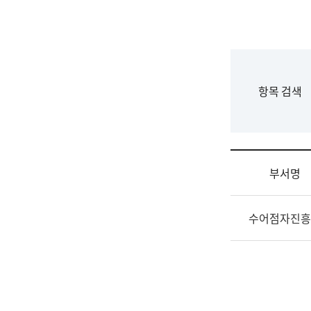
국
립
국
어
원
F
항목 검색
조
o
직
r
도
m
국
어
부서명
원
원
조
장
수어점자진흥
직
기
및
획
업
연
무
수
소
부
개
기