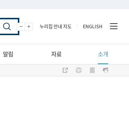
누리집 안내 지도
ENGLISH
전체 
축소
확대
알림
자료
소개
주소 복사
프린트
점자파일 내려받기
점자뷰어 보