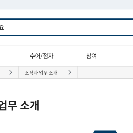
수어/점자
참여
조직과 업무 소개
바로가기
바로가기
업무 소개