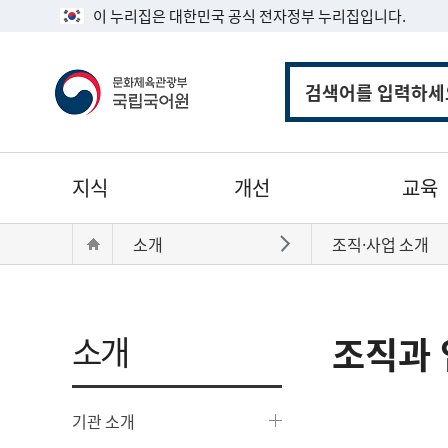
이 누리집은 대한민국 공식 전자정부 누리집입니다.
통
합
검
색
주
지식
개선
교육
메
뉴
현
Home
소개
조직·사업 소개
바로가기
재
위
치:
소개
조직과 
기관 소개