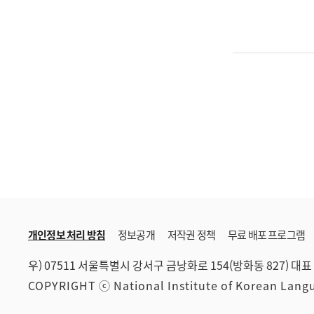
개인정보 처리 방침
정보공개
저작권 정책
무료 배포 프로그램
우) 07511 서울특별시 강서구 금낭화로 154(방화동 827)
대표 
COPYRIGHT ⓒ National Institute of Korean Lan