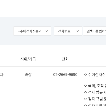
- 수어점자진흥과
전화번호
직위/직급
전화
과
과장
02-2669-9690
ㅇ 수어점자진
ㅇ 국회, 조직 
ㅇ 점자 법규 
ㅇ 점자 규범 
ㅇ 점자교원 