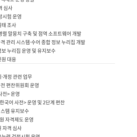
격 심사
검정시험 운영
실태 조사
병렬 말뭉치 구축 및 점역 소프트웨어 개발
격 관리 시스템·수어 종합 정보 누리집 개발
정보 누리집 운영 및 유지보수
민원 대응
제·개정 관련 업무
사전 편찬위원회 운영
사전> 운영
한국어 사전> 운영 및 2단계 편찬
시스템 유지보수
원 자격제도 운영
원 자격 심사
육능력 검정시험 운영