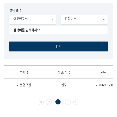
립
국
F
항목 검색
어
o
원
어문연구실
전화번호
r
조
m
직
도
국
어
원
원
장
기
획
연
수
부서명
직위/직급
전화
부
기
조
획
어문연구실
실장
02-2669-9710
직
운
및
영
업
과
무
공
첫 페이지
이전 페이지
다음 페이지
마지막 페이지
1
소
공
개
언
(부
어
서
과