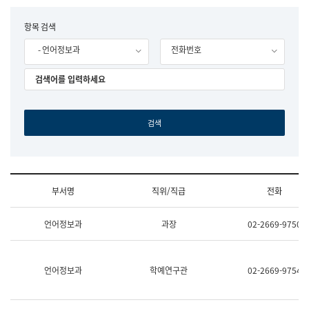
립
국
F
항목 검색
어
o
원
- 언어정보과
전화번호
r
조
m
직
도
국
어
원
원
장
기
획
연
수
부서명
직위/직급
전화
부
기
조
획
언어정보과
과장
02-2669-9750
직
운
및
영
업
과
무
공
언어정보과
학예연구관
02-2669-9754
소
공
개
언
(부
어
서
과