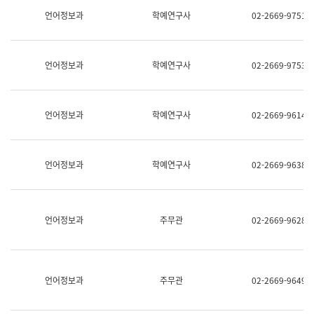
명,
교
언어정보과
학예연구사
02-2669-9751
직
육
위/
연
직
수
급,
과
언어정보과
학예연구사
02-2669-9753
전
어
화,
문
담
연
당
구
언어정보과
학예연구사
02-2669-9614
업
실
무)
어
문
연
언어정보과
학예연구사
02-2669-9638
구
과
어
문
연
언어정보과
주무관
02-2669-9628
구
과
(사
전
팀)
언어정보과
주무관
02-2669-9649
언
어
정