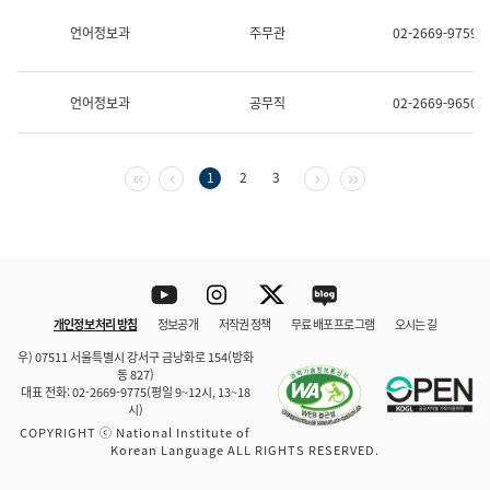
보
과
언어정보과
주무관
02-2669-9759
한
국
어
언어정보과
공무직
02-2669-9650
진
흥
과
수
첫 페이지
이전 페이지
다음 페이지
마지막 페이지
1
2
3
어
점
자
진
흥
과
Youtube
Instagram
Twitter
blog
개인정보 처리 방침
정보공개
저작권 정책
무료 배포 프로그램
오시는 길
바로 가기
문체부와 소속기관
우) 07511 서울특별시 강서구 금낭화로 154(방화
동 827)
대표 전화: 02-2669-9775(평일 9~12시, 13~18
시)
COPYRIGHT ⓒ National Institute of
Korean Language ALL RIGHTS RESERVED.