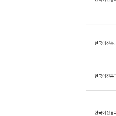
(부
획
서
운
명,
영
직
과
위/
공
직
공
급,
언
한국어진흥
전
어
화,
과
담
교
당
육
업
연
한국어진흥
무)
수
과
어
문
연
구
한국어진흥