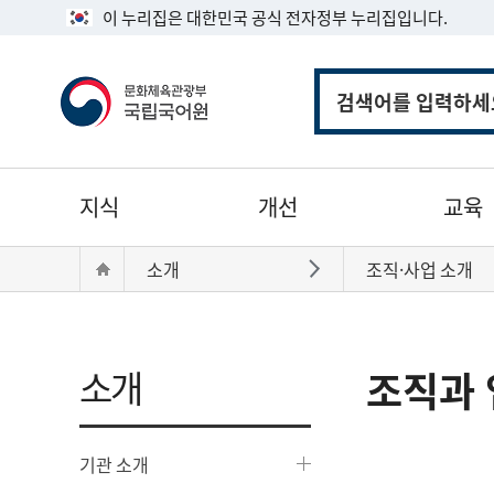
이 누리집은 대한민국 공식 전자정부 누리집입니다.
통
합
검
색
주
지식
개선
교육
메
뉴
현
Home
소개
조직·사업 소개
바로가기
재
위
치:
소개
조직과 
기관 소개