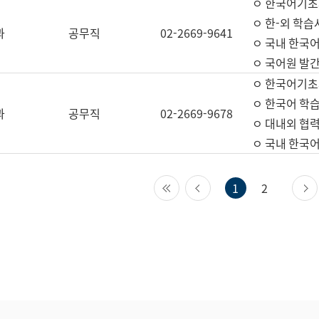
ㅇ 한국어기초
ㅇ 한-외 학습
과
공무직
02-2669-9641
ㅇ 국내 한국
ㅇ 국어원 발간
ㅇ 한국어기초
ㅇ 한국어 학
과
공무직
02-2669-9678
ㅇ 대내외 협력
ㅇ 국내 한국
첫 페이지
이전 페이지
1
2