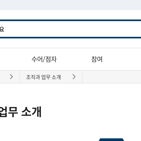
수어/점자
참여
조직과 업무 소개
바로가기
바로가기
업무 소개