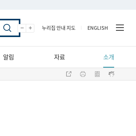
누리집 안내 지도
ENGLISH
전체 
축소
확대
알림
자료
소개
주소 복사
프린트
점자파일 내려받기
점자뷰어 보