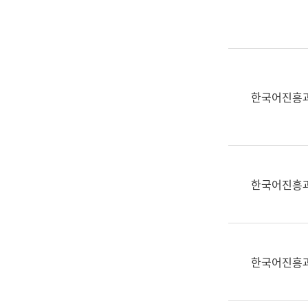
실
어
문
연
구
과
한국어진흥
어
문
연
구
과
한국어진흥
(사
전
팀)
언
어
한국어진흥
정
보
과