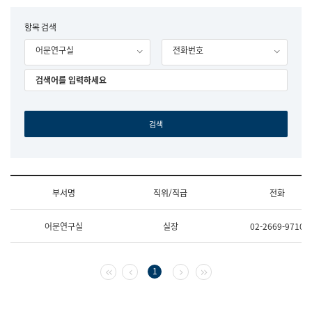
립
국
F
항목 검색
어
o
원
어문연구실
전화번호
r
조
m
직
도
국
어
원
원
장
기
획
연
수
부서명
직위/직급
전화
부
기
조
획
어문연구실
실장
02-2669-9710
직
운
및
영
업
과
무
공
첫 페이지
이전 페이지
다음 페이지
마지막 페이지
1
소
공
개
언
(부
어
서
과