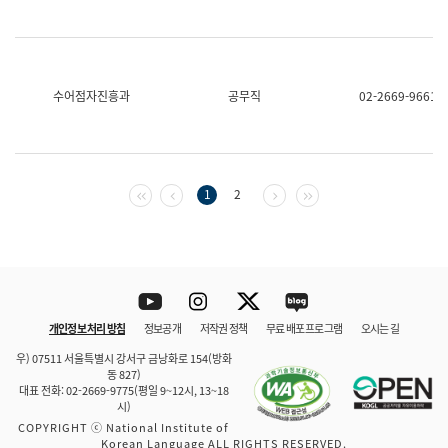
수어점자진흥과
공무직
02-2669-9661
첫 페이지
이전 페이지
다음 페이지
마지막 페이지
1
2
Youtube
Instagram
Twitter
blog
개인정보 처리 방침
정보공개
저작권 정책
무료 배포 프로그램
오시는 길
바로 가기
문체부와 소속기관
우) 07511 서울특별시 강서구 금낭화로 154(방화
동 827)
대표 전화: 02-2669-9775(평일 9~12시, 13~18
시)
COPYRIGHT ⓒ National Institute of
Korean Language ALL RIGHTS RESERVED.