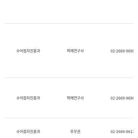
명,
교
직
육
위/
연
직
수
급,
과
전
어
화,
문
담
연
당
구
수어점자진흥과
학예연구사
02-2669-9698
업
실
무)
어
문
연
구
과
어
문
연
수어점자진흥과
학예연구사
02-2669-9696
구
과
(사
전
팀)
언
어
수어점자진흥과
주무관
02-2669-9613
정