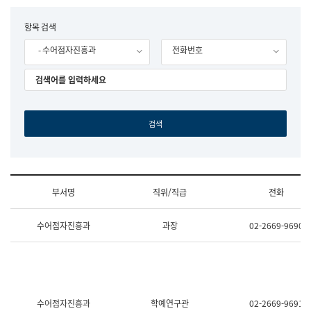
립
국
F
항목 검색
어
o
원
- 수어점자진흥과
전화번호
r
조
m
직
도
국
어
원
원
장
기
획
연
수
부서명
직위/직급
전화
부
기
조
획
수어점자진흥과
과장
02-2669-9690
직
운
및
영
업
과
무
공
소
공
개
언
(부
어
수어점자진흥과
학예연구관
02-2669-9691
서
과