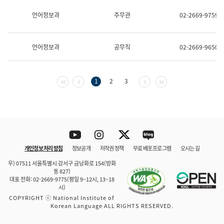
보
과
언어정보과
주무관
02-2669-9759
한
국
어
언어정보과
공무직
02-2669-9650
진
흥
과
수
첫 페이지
이전 페이지
다음 페이지
마지막 페이지
1
2
3
어
점
자
진
흥
과
Youtube
Instagram
Twitter
blog
개인정보 처리 방침
정보공개
저작권 정책
무료 배포 프로그램
오시는 길
바로 가기
문체부와 소속기관
우) 07511 서울특별시 강서구 금낭화로 154(방화
동 827)
대표 전화: 02-2669-9775(평일 9~12시, 13~18
시)
COPYRIGHT ⓒ National Institute of
Korean Language ALL RIGHTS RESERVED.