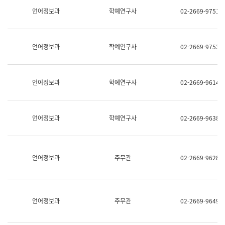
명,
교
언어정보과
학예연구사
02-2669-9751
직
육
위/
연
직
수
급,
과
언어정보과
학예연구사
02-2669-9753
전
어
화,
문
담
연
당
구
언어정보과
학예연구사
02-2669-9614
업
실
무)
어
문
연
언어정보과
학예연구사
02-2669-9638
구
과
어
문
연
언어정보과
주무관
02-2669-9628
구
과
(사
전
팀)
언어정보과
주무관
02-2669-9649
언
어
정