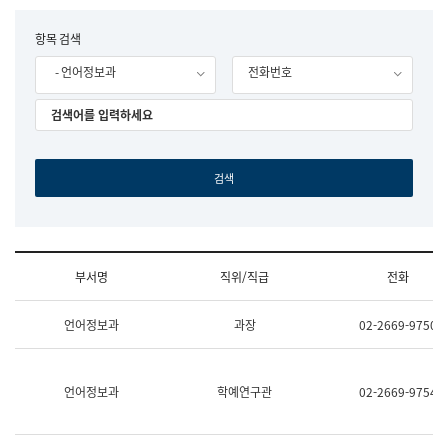
립
국
F
항목 검색
어
o
원
- 언어정보과
전화번호
r
조
m
직
도
국
어
원
원
장
기
획
연
수
부서명
직위/직급
전화
부
기
조
획
언어정보과
과장
02-2669-9750
직
운
및
영
업
과
무
공
언어정보과
학예연구관
02-2669-9754
소
공
개
언
(부
어
서
과