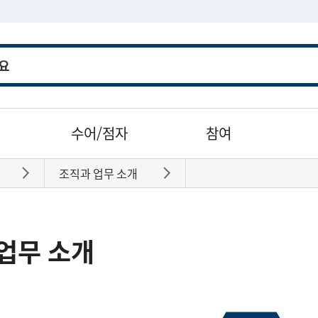
수어/점자
참여
조직과 업무 소개
바로가기
바로가기
업무 소개