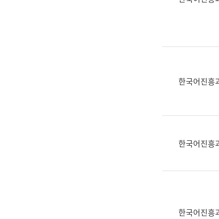
(부
획
서
운
명,
영
직
과
위/
공
직
공
급,
언
한국어진흥
전
어
화,
과
담
교
당
육
업
연
한국어진흥
무)
수
과
어
문
연
구
한국어진흥