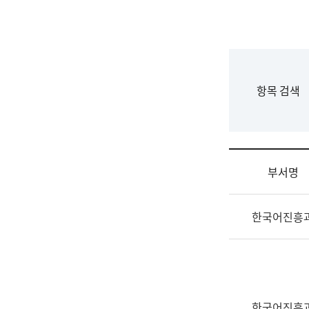
국
립
국
어
원
F
항목 검색
조
o
직
r
도
m
국
어
부서명
원
원
조
장
한국어진흥
직
기
및
획
업
연
무
수
소
부
개
기
한국어진흥