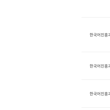
실
어
문
연
구
과
한국어진흥
어
문
연
구
과
한국어진흥
(사
전
팀)
언
어
한국어진흥
정
보
과