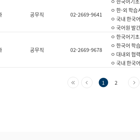
ㅇ 한국어기초
ㅇ 한-외 학습
과
공무직
02-2669-9641
ㅇ 국내 한국
ㅇ 국어원 발간
ㅇ 한국어기초
ㅇ 한국어 학
과
공무직
02-2669-9678
ㅇ 대내외 협력
ㅇ 국내 한국
첫 페이지
이전 페이지
1
2