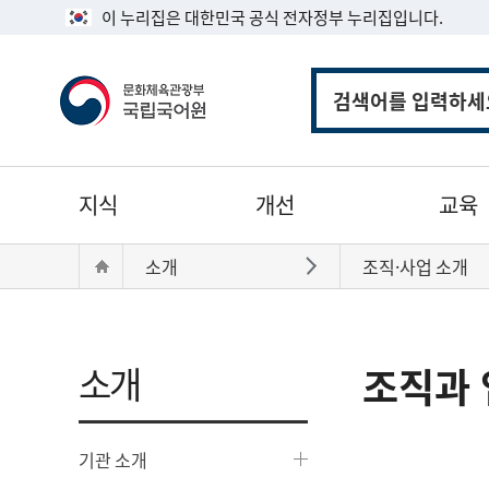
이 누리집은 대한민국 공식 전자정부 누리집입니다.
통
합
검
색
주
지식
개선
교육
메
뉴
현
Home
소개
조직·사업 소개
바로가기
재
위
치:
소개
조직과 
기관 소개