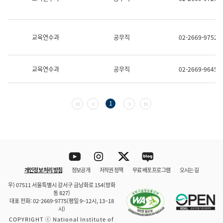
보
과
한
국
교육연수과
공무직
02-2669-9752
어
진
흥
과
교육연수과
공무직
02-2669-9645
수
어
점
자
첫 페이지
이전 페이지
다음 페이지
마지막 페이지
1
진
흥
과
Youtube
Instagram
Twitter
blog
개인정보 처리 방침
정보공개
저작권 정책
무료 배포 프로그램
오시는 길
바로 가기
문체부와 소속기관
우) 07511 서울특별시 강서구 금낭화로 154(방화
동 827)
대표 전화: 02-2669-9775(평일 9~12시, 13~18
시)
COPYRIGHT ⓒ National Institute of