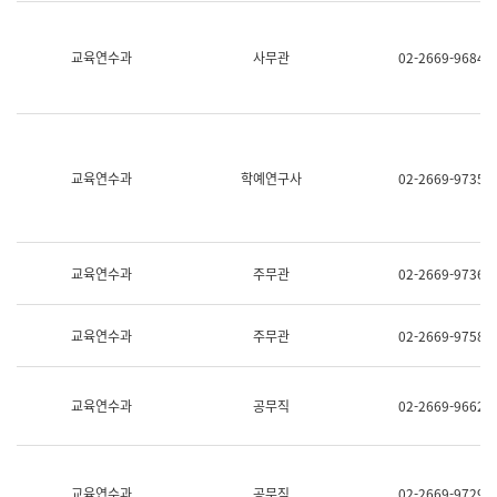
명,
교
직
육
위/
연
교육연수과
사무관
02-2669-9684
직
수
급,
과
전
어
화,
문
담
연
당
구
교육연수과
학예연구사
02-2669-9735
업
실
무)
어
문
연
구
교육연수과
주무관
02-2669-9736
과
어
문
교육연수과
주무관
02-2669-9758
연
구
과
(사
교육연수과
공무직
02-2669-9662
전
팀)
언
어
정
교육연수과
공무직
02-2669-9729