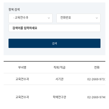
립
국
F
항목 검색
어
o
원
- 교육연수과
전화번호
r
조
m
직
도
국
어
원
원
장
기
획
연
수
부서명
직위/직급
전화
부
기
조
획
교육연수과
서기관
02-2669-9731
직
운
및
영
업
과
무
공
소
공
교육연수과
학예연구관
02-2669-9740
개
언
(부
어
서
과