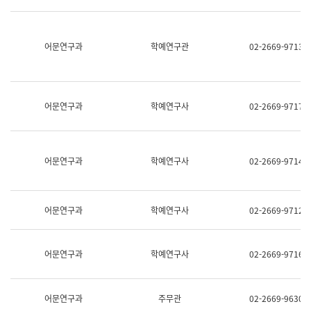
명,
교
직
육
위/
연
직
어문연구과
학예연구관
02-2669-9713
수
급,
과
전
어
화,
문
담
연
당
구
어문연구과
학예연구사
02-2669-9717
업
실
무)
어
문
연
어문연구과
학예연구사
02-2669-9714
구
과
어
문
어문연구과
학예연구사
02-2669-9712
연
구
과
(사
어문연구과
학예연구사
02-2669-9716
전
팀)
언
어
어문연구과
주무관
02-2669-9630
정