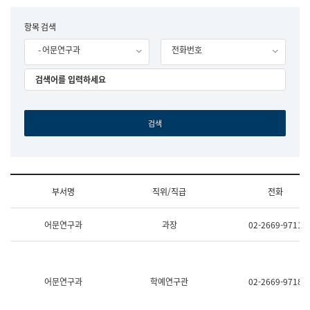
립
국
F
항목 검색
어
o
원
- 어문연구과
전화번호
r
조
m
직
도
국
어
원
원
장
기
획
연
수
부서명
직위/직급
전화
부
기
조
획
어문연구과
과장
02-2669-9711
직
운
및
영
업
과
무
공
소
공
어문연구과
학예연구관
02-2669-9718
개
언
(부
어
서
과