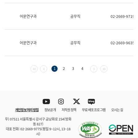
보
과
한
어문연구과
공무직
02-2669-9719
국
어
진
흥
과
어문연구과
공무직
02-2669-9635
수
어
점
자
진
첫 페이지
이전 페이지
다음 페이지
마지막 페이지
1
2
3
4
흥
과
Youtube
Instagram
Twitter
blog
개인정보 처리 방침
정보공개
저작권 정책
무료 배포 프로그램
오시는 길
바로 가기
문체부와 소속기관
우) 07511 서울특별시 강서구 금낭화로 154(방화
동 827)
대표 전화: 02-2669-9775(평일 9~12시, 13~18
시)