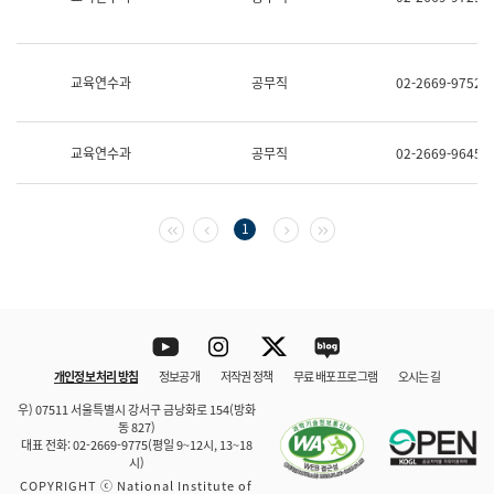
보
과
한
국
교육연수과
공무직
02-2669-9752
어
진
흥
과
교육연수과
공무직
02-2669-9645
수
어
점
자
첫 페이지
이전 페이지
다음 페이지
마지막 페이지
1
진
흥
과
Youtube
Instagram
Twitter
blog
개인정보 처리 방침
정보공개
저작권 정책
무료 배포 프로그램
오시는 길
바로 가기
문체부와 소속기관
우) 07511 서울특별시 강서구 금낭화로 154(방화
동 827)
대표 전화: 02-2669-9775(평일 9~12시, 13~18
시)
COPYRIGHT ⓒ National Institute of