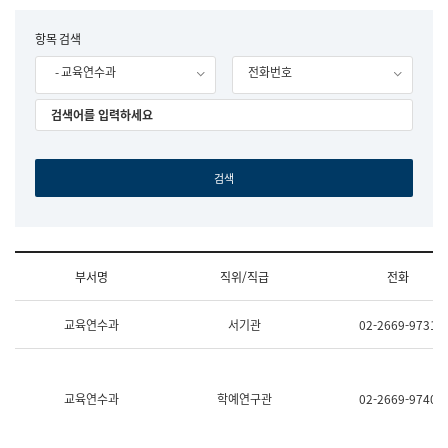
립
국
F
항목 검색
어
o
원
- 교육연수과
전화번호
r
조
m
직
도
국
어
원
원
장
기
획
연
수
부서명
직위/직급
전화
부
기
조
획
교육연수과
서기관
02-2669-9731
직
운
및
영
업
과
무
공
소
공
교육연수과
학예연구관
02-2669-9740
개
언
(부
어
서
과