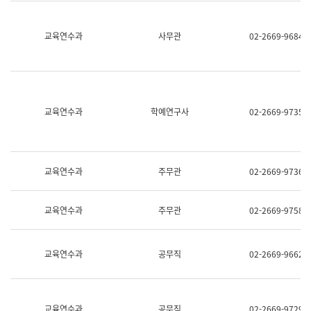
명,
교
직
육
위/
연
교육연수과
사무관
02-2669-9684
직
수
급,
과
전
어
화,
문
담
연
당
구
교육연수과
학예연구사
02-2669-9735
업
실
무)
어
문
연
구
교육연수과
주무관
02-2669-9736
과
어
문
교육연수과
주무관
02-2669-9758
연
구
과
(사
교육연수과
공무직
02-2669-9662
전
팀)
언
어
정
교육연수과
공무직
02-2669-9729