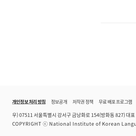
개인정보 처리 방침
정보공개
저작권 정책
무료 배포 프로그램
우) 07511 서울특별시 강서구 금낭화로 154(방화동 827)
대표 
COPYRIGHT ⓒ National Institute of Korean Lan