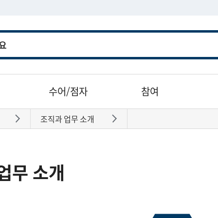
수어/점자
참여
조직과 업무 소개
바로가기
바로가기
업무 소개