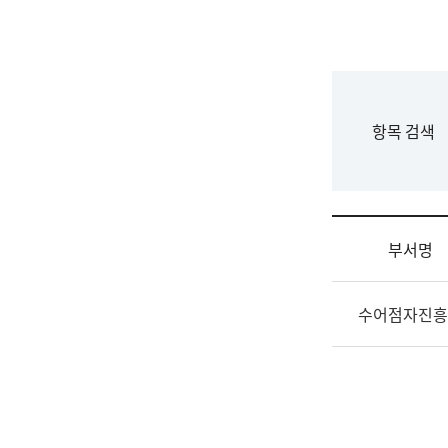
국
립
국
어
원
F
항목 검색
조
o
직
r
도
m
국
어
부서명
원
원
조
장
수어점자진흥
직
기
및
획
업
연
무
수
소
부
개
기