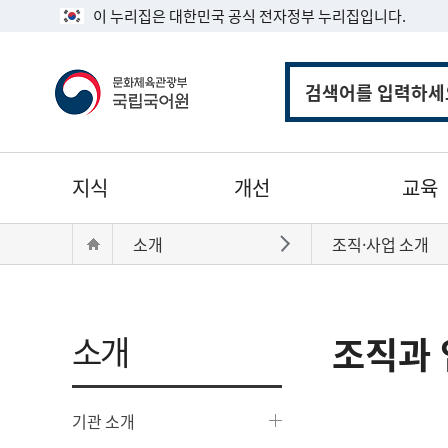
이 누리집은 대한민국 공식 전자정부 누리집입니다.
통
합
검
색
주
지식
개선
교육
메
뉴
현
Home
소개
조직·사업 소개
바로가기
재
위
치:
소개
조직과 
기관 소개