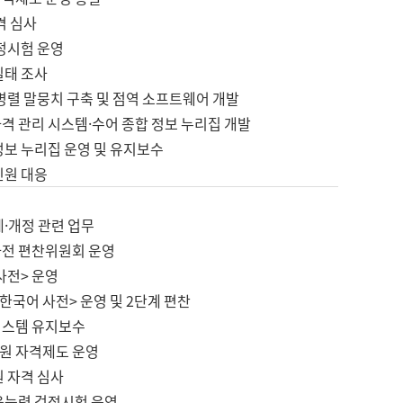
격 심사
검정시험 운영
실태 조사
병렬 말뭉치 구축 및 점역 소프트웨어 개발
격 관리 시스템·수어 종합 정보 누리집 개발
정보 누리집 운영 및 유지보수
민원 대응
제·개정 관련 업무
사전 편찬위원회 운영
사전> 운영
한국어 사전> 운영 및 2단계 편찬
시스템 유지보수
원 자격제도 운영
원 자격 심사
육능력 검정시험 운영