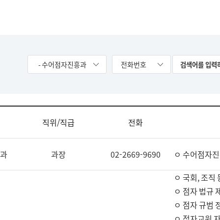
- 수어점자진흥과
전화번호
직위/직급
전화
과
과장
02-2669-9690
ㅇ 수어점자진
ㅇ 국회, 조직 
ㅇ 점자 법규 
ㅇ 점자 규범 
ㅇ 점자교원 