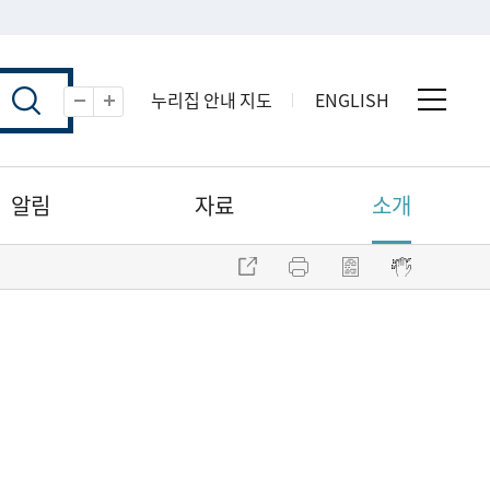
누리집 안내 지도
ENGLISH
전체 
축소
확대
알림
자료
소개
주소 복사
프린트
점자파일 내려받기
점자뷰어 보