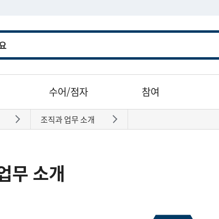
수어/점자
참여
조직과 업무 소개
바로가기
바로가기
업무 소개