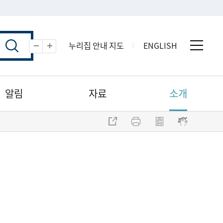
누리집 안내 지도
ENGLISH
전체 
축소
확대
알림
자료
소개
주소 복사
프린트
점자파일 내려받기
점자뷰어 보