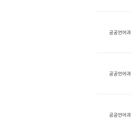
(부
획
서
운
명,
영
직
과
위/
공공언어과
공
직
공
급,
언
전
어
화,
과
담
교
공공언어과
당
육
업
연
무)
수
과
어
문
공공언어과
연
구