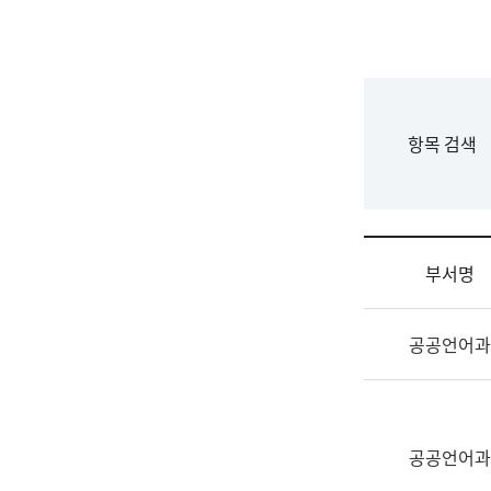
국
립
국
어
원
F
항목 검색
조
o
직
r
도
m
국
어
부서명
원
원
조
장
공공언어과
직
기
및
획
업
연
무
수
소
공공언어과
부
개
기