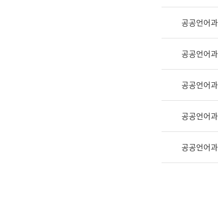
실
어
공공언어과
문
연
구
공공언어과
과
어
문
공공언어과
연
구
공공언어과
과
(사
전
공공언어과
팀)
언
어
정
보
과