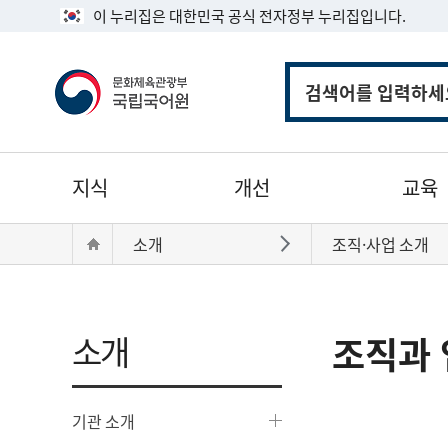
이 누리집은 대한민국 공식 전자정부 누리집입니다.
통
합
검
색
주
지식
개선
교육
메
뉴
현
Home
소개
조직·사업 소개
바로가기
재
위
치:
소개
조직과 
기관 소개