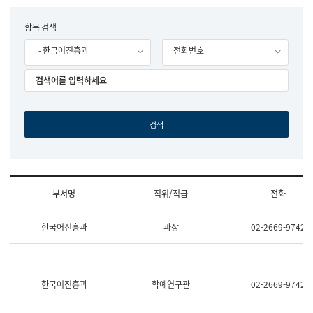
립
국
F
항목 검색
어
o
원
- 한국어진흥과
전화번호
r
조
m
직
도
국
어
원
원
장
기
획
연
수
부서명
직위/직급
전화
부
기
조
획
한국어진흥과
과장
02-2669-9742
직
운
및
영
업
과
무
공
소
공
한국어진흥과
학예연구관
02-2669-9742
개
언
(부
어
서
과