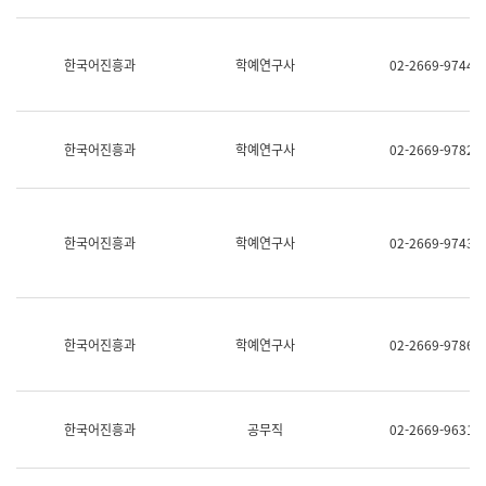
명,
교
직
육
위/
연
한국어진흥과
학예연구사
02-2669-9744
직
수
급,
과
전
어
화,
문
담
연
한국어진흥과
학예연구사
02-2669-9782
당
구
업
실
무)
어
문
연
한국어진흥과
학예연구사
02-2669-9743
구
과
어
문
연
한국어진흥과
학예연구사
02-2669-9786
구
과
(사
전
팀)
한국어진흥과
공무직
02-2669-9631
언
어
정