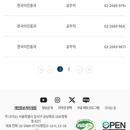
보
한국어진흥과
공무직
02-2669-9764
과
한
국
어
한국어진흥과
공무직
02-2669-9641
진
흥
과
수
한국어진흥과
공무직
02-2669-9678
어
점
자
진
흥
첫 페이지
이전 페이지
다음 페이지
마지막 페이지
1
2
과
Youtube
Instagram
Twitter
blog
개인정보 처리 방침
정보공개
저작권 정책
무료 배포 프로그램
오시는 길
바로 가기
문체부와 소속기관
우) 07511 서울특별시 강서구 금낭화로 154(방화
동 827)
대표 전화: 02-2669-9775(평일 9~12시, 13~18