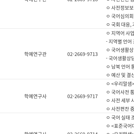
ㅇ 사전정보보
ㅇ 국어심의회
ㅇ 국회 대응,
ㅇ 지역어 사
- 지역별 언어
ㅇ 국어생활상
학예연구관
02-2669-9713
- 국어생활상담
ㅇ 남북 언어 
ㅇ 예산 및 결산(
ㅇ <우리말샘>
ㅇ 국어사전 통
학예연구사
02-2669-9717
ㅇ 사전 세부 사
ㅇ 사전편찬 
ㅇ 국어 실태 
ㅇ <표준국어