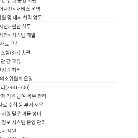
 감수 및 운영 지원
국어사전> 서비스 운영
민원 및 대외 협력 업무
사전> 편찬 실무
사전> 시스템 개발
자료 구축
스템(3개) 총괄
관 간 교류
민청원 처리
의소위원회 운영
(2931-300)
제 직원 급여·복무 관리
 자료 수합 등 부서 서무
 지원 및 결과물 정비
 정보 시스템 운영 관리
조사 지원