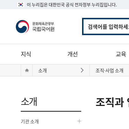
이 누리집은 대한민국 공식 전자정부 누리집입니다.
통
합
검
색
주
지식
개선
교육
메
뉴
현
Home
소개
조직·사업 소개
바로가기
재
위
치:
소개
조직과 
기관 소개