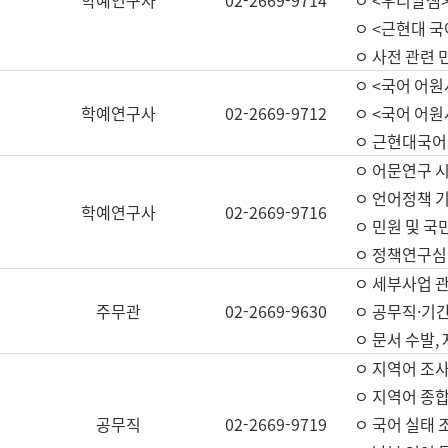
학예연구사
02-2669-9714
ㅇ <우리말샘>
ㅇ <근현대 
ㅇ 사전 관련 
ㅇ <국어 어원
학예연구사
02-2669-9712
ㅇ <국어 어원
ㅇ 근현대국어
ㅇ 어문연구 시
ㅇ 언어정책 기
학예연구사
02-2669-9716
ㅇ 민원 및 국
ㅇ 정책연구심
ㅇ 세부사업 관리
주무관
02-2669-9630
ㅇ 공무직·기간
ㅇ 문서 수발,
ㅇ 지역어 조사
ㅇ 지역어 종합
공무직
02-2669-9719
ㅇ 국어 실태 