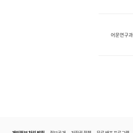
한
국
어
진
흥
어문연구과
과
수
어
점
자
진
흥
과
개인정보 처리 방침
정보공개
저작권 정책
무료 배포 프로그램