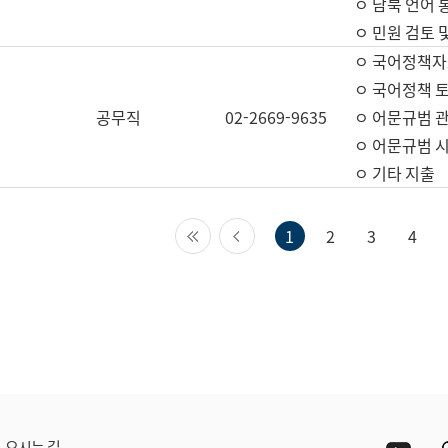
ㅇ 남북 언어 
ㅇ 민원 검토 
ㅇ 국어정책자
ㅇ 국어정책 
공무직
02-2669-9635
ㅇ 어문규범 
ㅇ 어문규범 
ㅇ 기타 지출
첫 페이지
이전 페이지
1
2
3
4
Yout
오시는 길