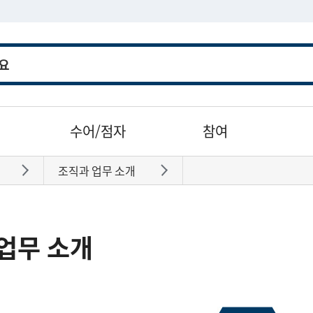
수어/점자
참여
조직과 업무 소개
바로가기
바로가기
업무 소개