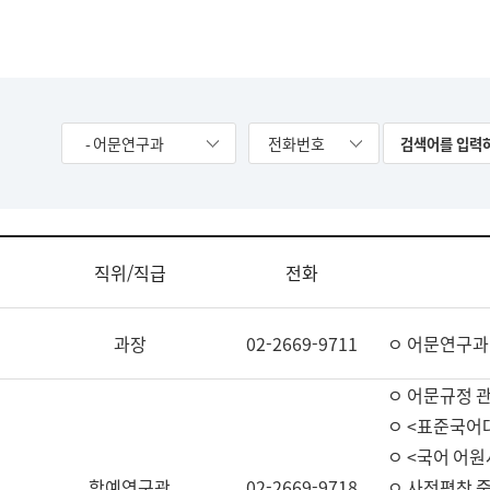
- 어문연구과
전화번호
직위/직급
전화
과장
02-2669-9711
ㅇ 어문연구과
ㅇ 어문규정 
ㅇ <표준국어
ㅇ <국어 어원
학예연구관
02-2669-9718
ㅇ 사전편찬 