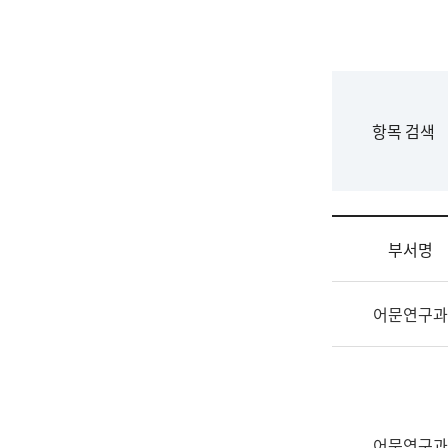
국
립
국
어
원
F
항목 검색
조
o
직
r
도
m
국
어
부서명
원
원
조
장
어문연구과
직
기
및
획
업
연
무
수
소
부
개
기
어문연구과