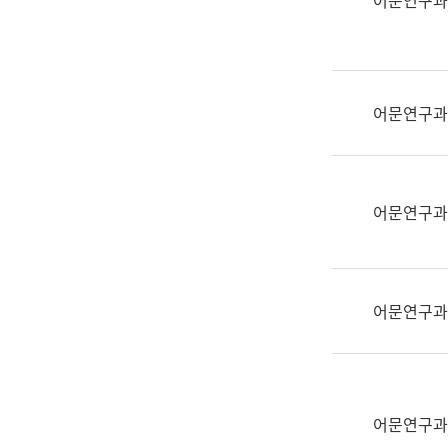
어문연구과
실
어
문
연
구
어문연구과
과
어
문
연
어문연구과
구
과
(사
전
어문연구과
팀)
언
어
정
보
어문연구과
과