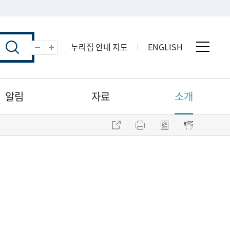
누리집 안내 지도
ENGLISH
전체 
축소
확대
알림
자료
소개
주소 복사
프린트
점자파일 내려받기
점자뷰어 보