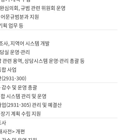
완심의회, 규범 관련 위원회 운영
 어문규범분과 지원
 기획 업무 등
업
 조사, 지역어 시스템 개발
담실 운영·관리
 관련 용역, 상담시스템 운영·관리 총괄 등
통합 사업
2931-300)
 감수 및 운영 총괄
합 시스템 관리 및 운영
업(2931-305) 관리 및 예결산
중장기 계획 수립 지원
조사
대사전> 개편