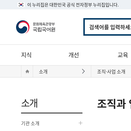
이 누리집은 대한민국 공식 전자정부 누리집입니다.
통
합
검
색
주
지식
개선
교육
메
뉴
현
Home
소개
조직·사업 소개
바로가기
재
위
치:
소개
조직과 
기관 소개