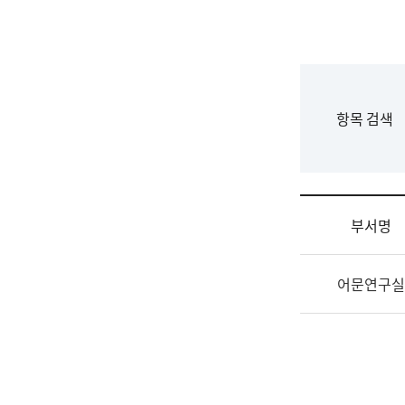
국
립
국
어
원
F
항목 검색
조
o
직
r
도
m
국
어
부서명
원
원
조
장
어문연구실
직
기
및
획
업
연
무
수
소
부
개
기