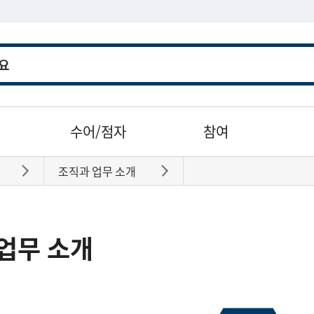
수어/점자
참여
조직과 업무 소개
바로가기
바로가기
업무 소개