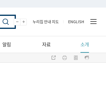
누리집 안내 지도
ENGLISH
전체 
축소
확대
알림
자료
소개
주소 복사
프린트
점자파일 내려받기
점자뷰어 보