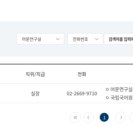
어문연구실
전화번호
직위/직급
전화
ㅇ 어문연구실
실장
02-2669-9710
ㅇ 국립국어원
첫 페이지
이전 페이지
다
1