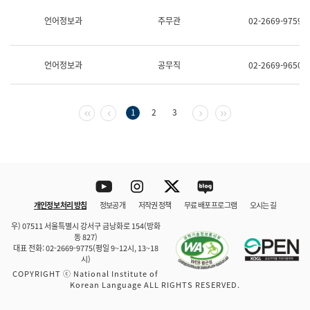
보
과
언어정보과
주무관
02-2669-9759
한
국
어
언어정보과
공무직
02-2669-9650
진
흥
과
수
첫 페이지
이전 페이지
다음 페이지
마지막 페이지
1
2
3
어
점
자
진
흥
과
Youtube
Instagram
Twitter
blog
개인정보 처리 방침
정보공개
저작권 정책
무료 배포 프로그램
오시는 길
바로 가기
문체부와 소속기관
우) 07511 서울특별시 강서구 금낭화로 154(방화
동 827)
대표 전화: 02-2669-9775(평일 9~12시, 13~18
시)
COPYRIGHT ⓒ National Institute of
Korean Language ALL RIGHTS RESERVED.