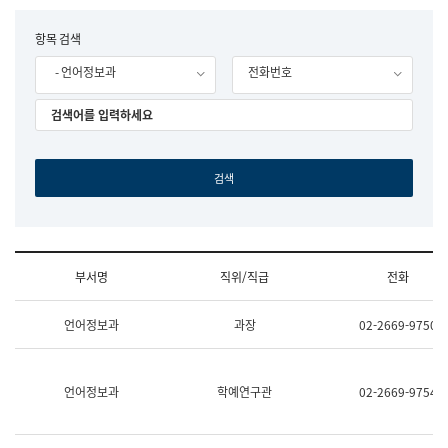
립
국
F
항목 검색
어
o
원
- 언어정보과
전화번호
r
조
m
직
도
국
어
원
원
장
기
획
연
수
부서명
직위/직급
전화
부
기
조
획
언어정보과
과장
02-2669-9750
직
운
및
영
업
과
무
공
언어정보과
학예연구관
02-2669-9754
소
공
개
언
(부
어
서
과