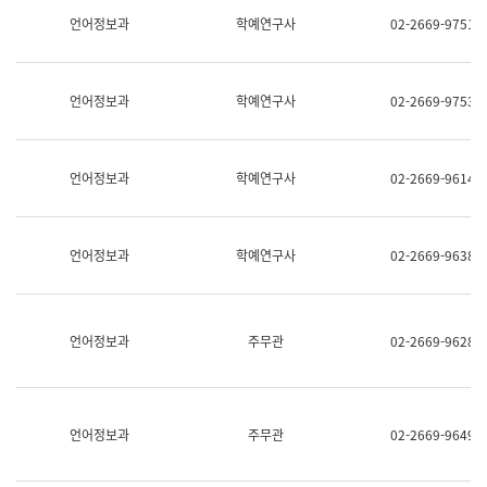
명,
교
언어정보과
학예연구사
02-2669-9751
직
육
위/
연
직
수
급,
과
언어정보과
학예연구사
02-2669-9753
전
어
화,
문
담
연
당
구
언어정보과
학예연구사
02-2669-9614
업
실
무)
어
문
연
언어정보과
학예연구사
02-2669-9638
구
과
어
문
연
언어정보과
주무관
02-2669-9628
구
과
(사
전
팀)
언어정보과
주무관
02-2669-9649
언
어
정