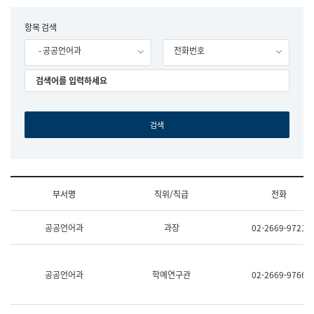
립
국
F
항목 검색
어
o
원
- 공공언어과
전화번호
r
조
m
직
도
국
어
원
원
장
기
획
연
수
부서명
직위/직급
전화
부
기
조
획
공공언어과
과장
02-2669-9721
직
운
및
영
업
과
무
공
공공언어과
학예연구관
02-2669-9766
소
공
개
언
(부
어
서
과