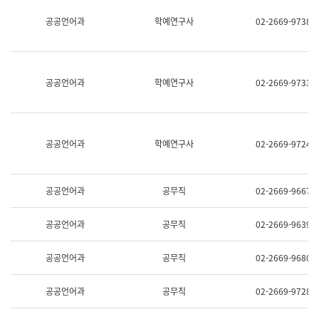
명,
교
공공언어과
학예연구사
02-2669-9738
직
육
위/
연
직
수
급,
과
전
어
공공언어과
학예연구사
02-2669-9733
화,
문
담
연
당
구
업
실
무)
어
공공언어과
학예연구사
02-2669-9724
문
연
구
과
공공언어과
공무직
02-2669-9667
어
문
연
공공언어과
공무직
02-2669-9639
구
과
(사
공공언어과
공무직
02-2669-9680
전
팀)
언
공공언어과
공무직
02-2669-9728
어
정