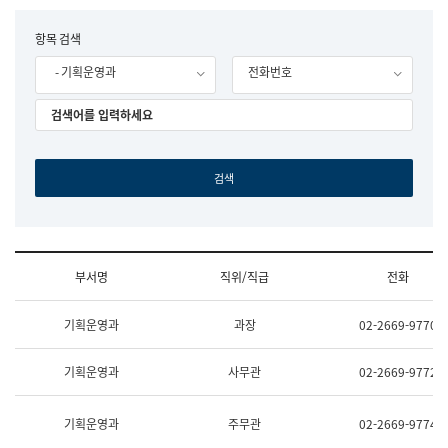
립
국
F
항목 검색
어
o
원
- 기획운영과
전화번호
r
조
m
직
도
국
어
원
원
장
기
획
연
수
부서명
직위/직급
전화
부
기
조
획
기획운영과
과장
02-2669-9770
직
운
및
영
업
과
기획운영과
사무관
02-2669-9772
무
공
소
공
개
언
기획운영과
주무관
02-2669-9774
(부
어
서
과