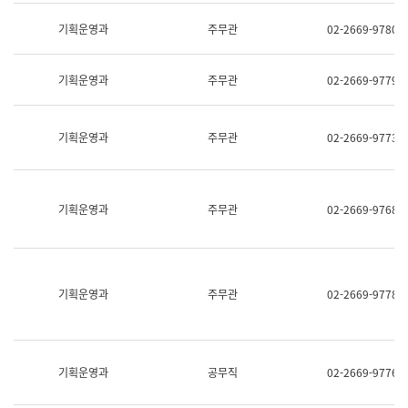
명,
교
직
기획운영과
주무관
02-2669-9780
육
위/
연
직
수
급,
과
기획운영과
주무관
02-2669-9779
전
어
화,
문
담
연
당
기획운영과
주무관
02-2669-9773
구
업
실
무)
어
문
연
기획운영과
주무관
02-2669-9768
구
과
어
문
연
구
기획운영과
주무관
02-2669-9778
과
(사
전
팀)
언
기획운영과
공무직
02-2669-9776
어
정