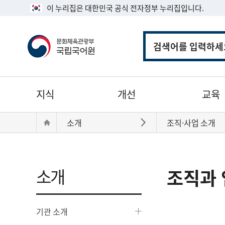
이 누리집은 대한민국 공식 전자정부 누리집입니다.
통
합
검
색
주
지식
개선
교육
메
뉴
현
Home
소개
조직·사업 소개
바로가기
재
위
치:
소개
조직과 
기관 소개