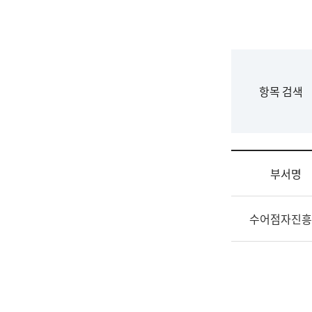
국
립
국
어
원
F
항목 검색
조
o
직
r
도
m
국
어
부서명
원
원
조
장
수어점자진흥
직
기
및
획
업
연
무
수
소
부
개
기