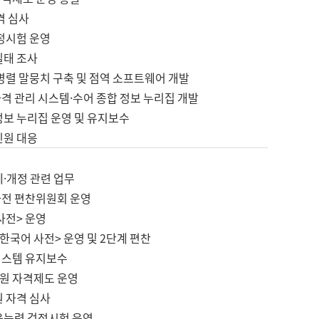
격 심사
검정시험 운영
실태 조사
병렬 말뭉치 구축 및 점역 소프트웨어 개발
격 관리 시스템·수어 종합 정보 누리집 개발
정보 누리집 운영 및 유지보수
민원 대응
제·개정 관련 업무
사전 편찬위원회 운영
사전> 운영
한국어 사전> 운영 및 2단계 편찬
시스템 유지보수
원 자격제도 운영
원 자격 심사
육능력 검정시험 운영