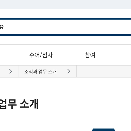
수어/점자
참여
조직과 업무 소개
바로가기
바로가기
업무 소개