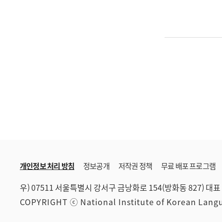
개인정보 처리 방침
정보공개
저작권 정책
무료 배포 프로그램
우) 07511 서울특별시 강서구 금낭화로 154(방화동 827)
대표 
COPYRIGHT ⓒ National Institute of Korean Lan