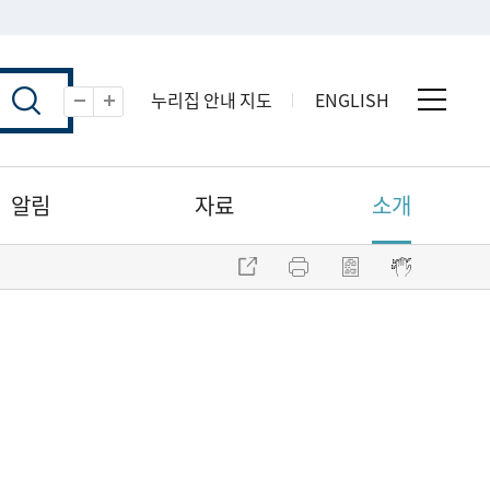
누리집 안내 지도
ENGLISH
전체 
축소
확대
알림
자료
소개
주소 복사
프린트
점자파일 내려받기
점자뷰어 보