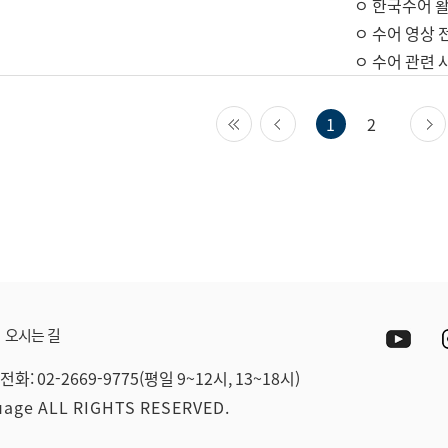
ㅇ 한국수어 활
ㅇ 수어 영상 
ㅇ 수어 관련 
첫 페이지
이전 페이지
1
2
Yout
오시는 길
전화: 02-2669-9775(평일 9~12시, 13~18시)
guage ALL RIGHTS RESERVED.