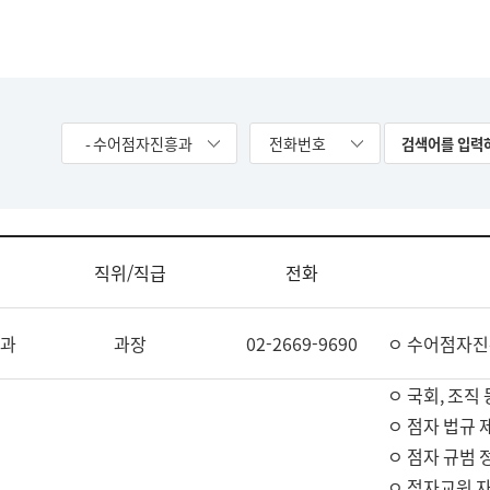
- 수어점자진흥과
전화번호
직위/직급
전화
과
과장
02-2669-9690
ㅇ 수어점자진
ㅇ 국회, 조직 
ㅇ 점자 법규 
ㅇ 점자 규범 
ㅇ 점자교원 