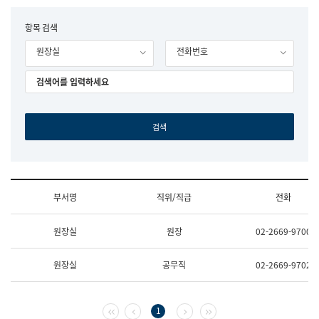
립
국
F
항목 검색
어
o
원
원장실
전화번호
r
조
m
직
도
국
어
원
원
장
기
획
연
수
부서명
직위/직급
전화
부
기
조
획
원장실
원장
02-2669-9700
직
운
및
영
업
과
원장실
공무직
02-2669-9702
무
공
소
공
개
언
(부
어
첫 페이지
이전 페이지
다음 페이지
마지막 페이지
1
서
과