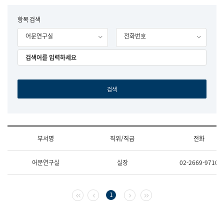
립
국
F
항목 검색
어
o
원
어문연구실
전화번호
r
조
m
직
도
국
어
원
원
장
기
획
연
수
부서명
직위/직급
전화
부
기
조
획
어문연구실
실장
02-2669-9710
직
운
및
영
업
과
무
공
첫 페이지
이전 페이지
다음 페이지
마지막 페이지
1
소
공
개
언
(부
어
서
과