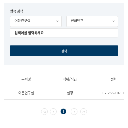
립
국
F
항목 검색
어
o
원
어문연구실
전화번호
r
조
m
직
도
국
어
원
원
장
기
획
연
수
부서명
직위/직급
전화
부
기
조
획
어문연구실
실장
02-2669-9710
직
운
및
영
업
과
무
공
첫 페이지
이전 페이지
다음 페이지
마지막 페이지
1
소
공
개
언
(부
어
서
과