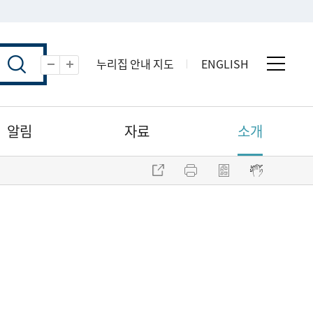
누리집 안내 지도
ENGLISH
전체 
축소
확대
알림
자료
소개
주소 복사
프린트
점자파일 내려받기
점자뷰어 보