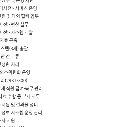
 감수 및 운영 지원
국어사전> 서비스 운영
민원 및 대외 협력 업무
사전> 편찬 실무
사전> 시스템 개발
자료 구축
스템(3개) 총괄
관 간 교류
민청원 처리
의소위원회 운영
(2931-300)
제 직원 급여·복무 관리
 자료 수합 등 부서 서무
 지원 및 결과물 정비
 정보 시스템 운영 관리
조사 지원