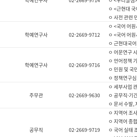
학예연구사
02-2669-9714
ㅇ <우리말샘>
ㅇ <근현대 
ㅇ 사전 관련 
ㅇ <국어 어원
학예연구사
02-2669-9712
ㅇ <국어 어원
ㅇ 근현대국어
ㅇ 어문연구 시
ㅇ 언어정책 기
학예연구사
02-2669-9716
ㅇ 민원 및 국
ㅇ 정책연구심
ㅇ 세부사업 관리
주무관
02-2669-9630
ㅇ 공무직·기간
ㅇ 문서 수발,
ㅇ 지역어 조사
ㅇ 지역어 종합
공무직
02-2669-9719
ㅇ 국어 실태 