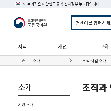
이 누리집은 대한민국 공식 전자정부 누리집입니다.
통
합
검
색
주
지식
개선
교육
메
뉴
현
Home
소개
조직·사업 소개
바로가기
재
위
치:
소개
조직과 
기관 소개