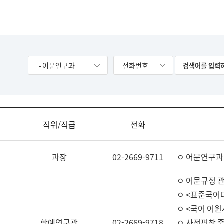
- 어문연구과
전화번호
직위/직급
전화
과장
02-2669-9711
ㅇ 어문연구과
ㅇ 어문규정 
ㅇ <표준국어
ㅇ <국어 어원
학예연구관
02-2669-9718
ㅇ 사전편찬 