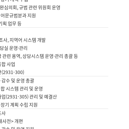
완심의회, 규범 관련 위원회 운영
 어문규범분과 지원
 기획 업무 등
업
 조사, 지역어 시스템 개발
담실 운영·관리
 관련 용역, 상담시스템 운영·관리 총괄 등
통합 사업
2931-300)
 감수 및 운영 총괄
합 시스템 관리 및 운영
업(2931-305) 관리 및 예결산
중장기 계획 수립 지원
조사
대사전> 개편