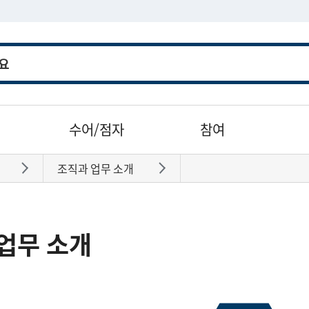
수어/점자
참여
조직과 업무 소개
바로가기
바로가기
업무 소개