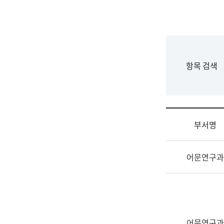
국
립
국
어
원
F
항목 검색
조
o
직
r
도
m
국
어
부서명
원
원
조
장
어문연구과
직
기
및
획
업
연
무
수
소
부
개
기
어문연구과