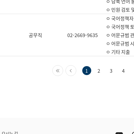
ㅇ 남북 언어 
ㅇ 민원 검토 
ㅇ 국어정책자
ㅇ 국어정책 
공무직
02-2669-9635
ㅇ 어문규범 
ㅇ 어문규범 
ㅇ 기타 지출
첫 페이지
이전 페이지
1
2
3
4
Yout
오시는 길