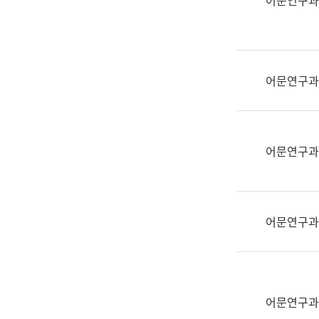
어문연구과
실
어
문
연
구
어문연구과
과
어
문
연
어문연구과
구
과
(사
전
어문연구과
팀)
언
어
정
보
어문연구과
과