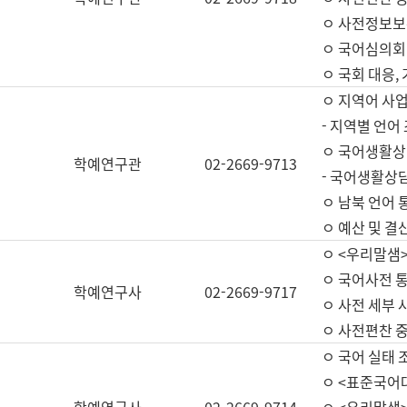
ㅇ 사전정보보
ㅇ 국어심의회
ㅇ 국회 대응,
ㅇ 지역어 사
- 지역별 언어
ㅇ 국어생활상
학예연구관
02-2669-9713
- 국어생활상담
ㅇ 남북 언어 
ㅇ 예산 및 결산(
ㅇ <우리말샘>
ㅇ 국어사전 통
학예연구사
02-2669-9717
ㅇ 사전 세부 사
ㅇ 사전편찬 
ㅇ 국어 실태 
ㅇ <표준국어