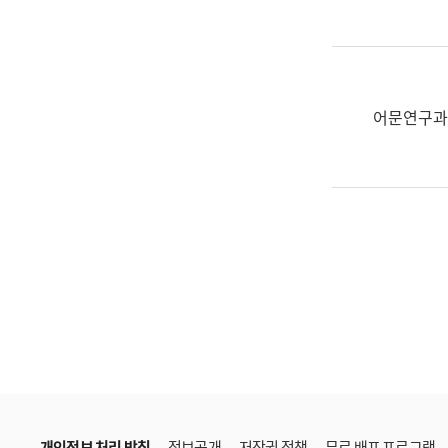
한
국
어
진
흥
어문연구과
과
수
어
점
자
진
흥
과
개인정보 처리 방침
정보공개
저작권 정책
무료 배포 프로그램